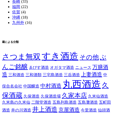
長崎
(33)
福岡
(22)
佐賀
(4)
沖縄
(18)
九州外
(16)
蔵による分類
すき酒造
さつま無双
その他
ぶ
んご銘醸
万膳酒
ゑびす酒造
オガタマ酒造
ニュース
造
上妻酒造
三和酒造
三和酒類
三宅島酒造
三岳酒造
中
丸西酒造
久
中村酒造
俣合名会社
中国醸造
保酒蔵
久家本店
久保酒造
久保酒造場
久米仙酒造
久米島の久米仙
二階堂酒造
五島列島酒造
五島灘酒造
五町田
井上酒造
京屋酒造
酒造
井の川酒造
今里酒造
仙頭酒