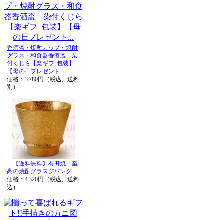
香酒盃・焼酎カップ・焼酎
グラス・和食器香酒盃 染
付くじら【楽ギフ_包装】
【母の日プレゼント...
価格：3,780円（税込、送料
別）
【送料無料】有田焼 至
高の焼酎グラスジパング
価格：4,320円（税込、送料
込）