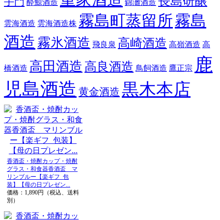
長島研醸
手門
酔鯨酒造
錦灘酒造
霧島町蒸留所
霧島
雲海酒造
雲海酒造株
酒造
霧氷酒造
高崎酒造
飛良泉
高嶺酒造
高
鹿
高田酒造
高良酒造
橋酒造
鳥飼酒造
鷹正宗
児島酒造
黒木本店
黄金酒造
香酒盃・焼酎カップ・焼酎
グラス・和食器香酒盃 マ
リンブルー【楽ギフ_包
装】【母の日プレゼン...
価格：1,890円（税込、送料
別）