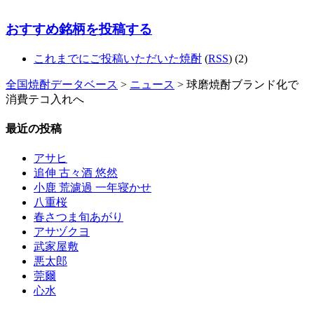
おすすめ銘柄を投稿する
これまでにご投稿いただいた焼酎
(
RSS
) (2)
全国焼酎データベース
>
ニュース
> 球磨焼酎ブランド化で
消費テコ入れへ
最近の投稿
アサヒ
追伸 古々酒 悠然
小鹿 荒濾過 一年寝かせ
八重桜
春さつま旬あがり
アサヅクヨ
武家屋敷
悪太郎
莞爾
心水