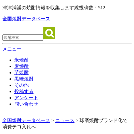
津津浦浦の焼酎情報を収集します
総投稿数：512
全国焼酎データベース
メニュー
米焼酎
麦焼酎
芋焼酎
黒糖焼酎
その他
投稿する
アンケート
問い合わせ
全国焼酎データベース
>
ニュース
> 球磨焼酎ブランド化で
消費テコ入れへ