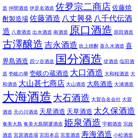
佐夛宗二商店
佐藤焼
造
仲間酒造
伊是名酒造
佐藤酒造
八丈興発
八千代伝酒
酎製造場
原口酒造
造
八鹿酒造
出水酒造
南酒造
原田酒造
古澤醸造
吉永酒造
喜
吹上焼酎
喜久水酒造
国分酒造
界島酒造
四ツ谷酒造
堤酒造
塩田酒
大口酒造
壱岐の蔵酒造
造
壱岐の華
大和桜酒造
大
大山甚七商店
大島酒造
和酒造
大山酒造
大浦酒造
大海酒造
大石酒造
大賀合名会社
大賀
太久保酒造
天星酒造
天草酒造
酒造
天の川酒造
姫泉酒造
奄美大島
奄美大島開運酒造
宇都酒造
宗政
寿海酒造
酒造
宮原酒造場
宮田本店
宮里酒造
小松酒造