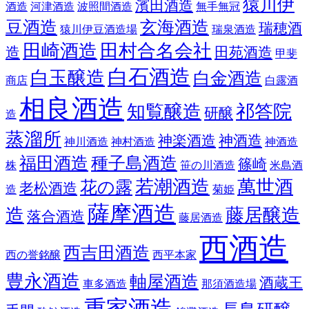
猿川伊
濱田酒造
酒造
河津酒造
波照間酒造
無手無冠
豆酒造
玄海酒造
瑞穂酒
猿川伊豆酒造場
瑞泉酒造
田崎酒造
田村合名会社
造
田苑酒造
甲斐
白石酒造
白玉醸造
白金酒造
商店
白露酒
相良酒造
知覧醸造
祁答院
研醸
造
蒸溜所
神楽酒造
神酒造
神川酒造
神村酒造
神酒造
福田酒造
種子島酒造
篠崎
株
笹の川酒造
米島酒
若潮酒造
萬世酒
花の露
老松酒造
造
菊姫
薩摩酒造
造
藤居醸造
落合酒造
藤居酒造
西酒造
西吉田酒造
西の誉銘醸
西平本家
豊永酒造
軸屋酒造
酒蔵王
車多酒造
那須酒造場
重家酒造