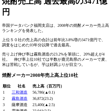
焼酎売上高 過去最高の3471億
円
帝国データバンク福岡支店は、2008年の焼酎メーカー売上高
ランキングを発表した。
上位５０社の売上高の合計は前年比3.8%増の3471億円で、
調査をはじめた03年分以降で過去最高。
売り上げ伸び率は霧島酒造の23.2%を筆頭に、20%超えが4
社。 伸び率上位10社では半数が鹿児島県のメーカーで麦、
米は苦戦しているが、芋は好調ぶりが目立つ。
焼酎メーカー2008年売上高上位10社
順位
社名
売上高（百万円）
1
三和酒造
56,786(▲0.1)
2
霧島酒造
36,872(23.2)
3
薩摩酒造
23,400(▲2.5)
4
雲海酒造
22,041(2.5)