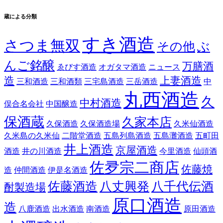
蔵による分類
すき酒造
さつま無双
その他
ぶ
んご銘醸
万膳酒
ゑびす酒造
オガタマ酒造
ニュース
造
上妻酒造
三和酒造
三和酒類
三宅島酒造
三岳酒造
中
丸西酒造
久
中村酒造
俣合名会社
中国醸造
保酒蔵
久家本店
久保酒造
久保酒造場
久米仙酒造
久米島の久米仙
二階堂酒造
五島列島酒造
五島灘酒造
五町田
井上酒造
京屋酒造
酒造
井の川酒造
今里酒造
仙頭酒
佐夛宗二商店
佐藤焼
造
仲間酒造
伊是名酒造
佐藤酒造
八丈興発
八千代伝酒
酎製造場
原口酒造
造
八鹿酒造
出水酒造
南酒造
原田酒造