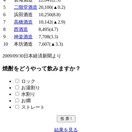
5
二階堂酒造
20,100(▲0.2)
6
浜田酒造
10,250(8.8)
7
高橋酒造
10,142(▲2.9)
8
西酒造
8,495(4.7)
9
神楽酒造
7,708(3.3)
10
本坊酒造
7,607(▲3.3)
2009/09/30日本経済新聞より
焼酎をどうやって飲みますか？
ロック
お湯割り
水割り
お燗
ストレート
結果を見る