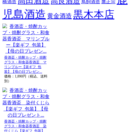
高田酒造
高良酒造
橋酒造
鳥飼酒造
鷹正宗
児島酒造
黒木本店
黄金酒造
香酒盃・焼酎カップ・焼酎
グラス・和食器香酒盃 マ
リンブルー【楽ギフ_包
装】【母の日プレゼン...
価格：1,890円（税込、送料
別）
香酒盃・焼酎カップ・焼酎
グラス・和食器香酒盃 染
付くじら【楽ギフ_包装】