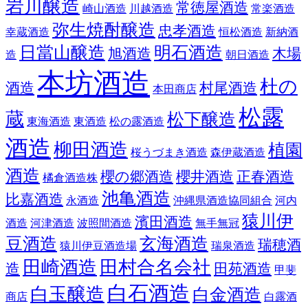
岩川醸造
常徳屋酒造
崎山酒造
川越酒造
常楽酒造
弥生焼酎醸造
忠孝酒造
幸蔵酒造
恒松酒造
新納酒
日當山醸造
明石酒造
旭酒造
木場
造
朝日酒造
本坊酒造
杜の
酒造
村尾酒造
本田商店
松露
蔵
松下醸造
東海酒造
東酒造
松の露酒造
酒造
柳田酒造
植園
桜うづまき酒造
森伊蔵酒造
酒造
櫻の郷酒造
櫻井酒造
正春酒造
橘倉酒造株
池亀酒造
比嘉酒造
永酒造
沖縄県酒造協同組合
河内
猿川伊
濱田酒造
酒造
河津酒造
波照間酒造
無手無冠
豆酒造
玄海酒造
瑞穂酒
猿川伊豆酒造場
瑞泉酒造
田崎酒造
田村合名会社
造
田苑酒造
甲斐
白石酒造
白玉醸造
白金酒造
商店
白露酒