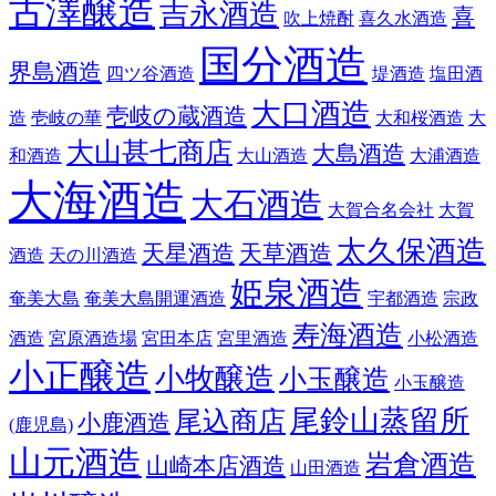
古澤醸造
吉永酒造
喜
吹上焼酎
喜久水酒造
国分酒造
界島酒造
四ツ谷酒造
堤酒造
塩田酒
大口酒造
壱岐の蔵酒造
造
壱岐の華
大和桜酒造
大
大山甚七商店
大島酒造
和酒造
大山酒造
大浦酒造
大海酒造
大石酒造
大賀合名会社
大賀
太久保酒造
天星酒造
天草酒造
酒造
天の川酒造
姫泉酒造
奄美大島
奄美大島開運酒造
宇都酒造
宗政
寿海酒造
酒造
宮原酒造場
宮田本店
宮里酒造
小松酒造
小正醸造
小牧醸造
小玉醸造
小玉醸造
尾鈴山蒸留所
尾込商店
小鹿酒造
(鹿児島)
山元酒造
岩倉酒造
山崎本店酒造
山田酒造