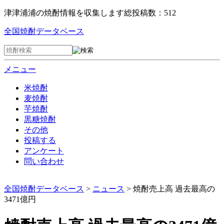
津津浦浦の焼酎情報を収集します
総投稿数：512
全国焼酎データベース
メニュー
米焼酎
麦焼酎
芋焼酎
黒糖焼酎
その他
投稿する
アンケート
問い合わせ
全国焼酎データベース
>
ニュース
> 焼酎売上高 過去最高の
3471億円