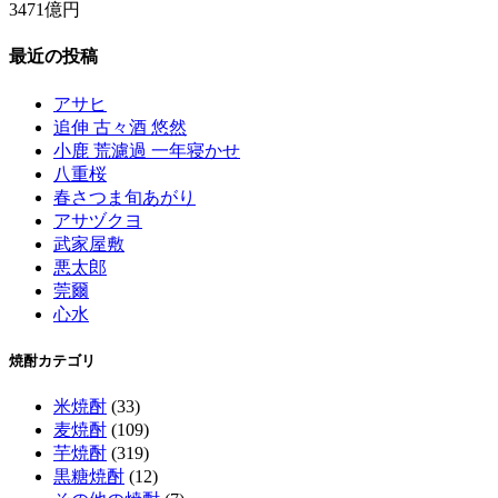
3471億円
最近の投稿
アサヒ
追伸 古々酒 悠然
小鹿 荒濾過 一年寝かせ
八重桜
春さつま旬あがり
アサヅクヨ
武家屋敷
悪太郎
莞爾
心水
焼酎カテゴリ
米焼酎
(33)
麦焼酎
(109)
芋焼酎
(319)
黒糖焼酎
(12)