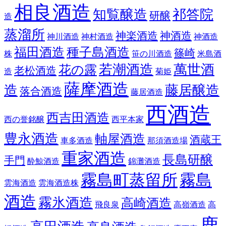
相良酒造
知覧醸造
祁答院
研醸
造
蒸溜所
神楽酒造
神酒造
神川酒造
神村酒造
神酒造
福田酒造
種子島酒造
篠崎
株
笹の川酒造
米島酒
若潮酒造
萬世酒
花の露
老松酒造
造
菊姫
薩摩酒造
造
藤居醸造
落合酒造
藤居酒造
西酒造
西吉田酒造
西の誉銘醸
西平本家
豊永酒造
軸屋酒造
酒蔵王
車多酒造
那須酒造場
重家酒造
長島研醸
手門
酔鯨酒造
錦灘酒造
霧島町蒸留所
霧島
雲海酒造
雲海酒造株
酒造
霧氷酒造
高崎酒造
飛良泉
高嶺酒造
高
鹿