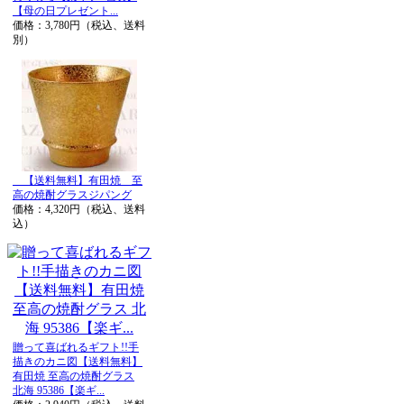
【母の日プレゼント...
価格：3,780円（税込、送料
別）
【送料無料】有田焼 至
高の焼酎グラスジパング
価格：4,320円（税込、送料
込）
贈って喜ばれるギフト!!手
描きのカニ図【送料無料】
有田焼 至高の焼酎グラス
北海 95386【楽ギ...