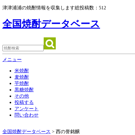
津津浦浦の焼酎情報を収集します総投稿数：
512
全国焼酎データベース
メニュー
米焼酎
麦焼酎
芋焼酎
黒糖焼酎
その他
投稿する
アンケート
問い合わせ
全国焼酎データベース
>
西の誉銘醸