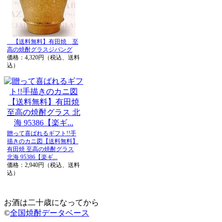
【送料無料】有田焼 至
高の焼酎グラスジパング
価格：4,320円（税込、送料
込）
贈って喜ばれるギフト!!手
描きのカニ図【送料無料】
有田焼 至高の焼酎グラス
北海 95386【楽ギ...
価格：2,940円（税込、送料
込）
お酒は二十歳になってから
©
全国焼酎データベース