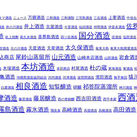
万膳酒造
上妻酒造
タマ酒造
ニュース
三和酒造
三和酒類
三宅島酒造
三岳酒造
中俣合
佐
井上酒造
京屋酒造
酒造
井の川酒造
今里酒造
仙頭酒造
仲間酒造
伊是名酒造
国分酒造
造
喜界島酒造
吹上焼酎
喜久水酒造
四ツ谷酒造
堤酒造
塩田酒造
太久保酒造
天星酒造
天草酒造
賀酒造
天の川酒造
奄美大島
奄美大島開運酒造
山元酒造
尾鈴山蒸留所
込商店
岩倉酒
山崎本店酒造
山田酒造
本坊酒造
杜の蔵
木場酒造
村尾酒造
造
本田商店
東海酒造
東酒造
亀酒造
猿
濱田酒造
沖縄県酒造協同組合
河内酒造
河津酒造
波照間酒造
無手無冠
相良酒造
知覧醸造
祁答院蒸溜所
研醸
白露酒造
神川酒造
神
西酒
摩酒造
藤居醸造
西吉田酒造
藤居酒造
西の誉銘醸
西平本家
霧島酒造
霧氷酒造
高田酒造
高崎酒造
飛良泉
高嶺酒造
高橋酒造