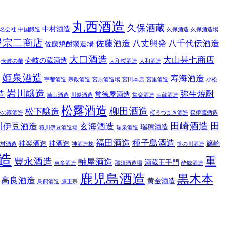
丸西酒造
久保酒蔵
中村酒造
名会社
中国醸造
久保酒造
久保酒造場
夛宗二商店
佐藤酒造
八丈興発
八千代伝酒造
佐藤焼酎製造場
大口酒造
大山甚七商店
壱岐の蔵酒造
壱岐の華
大和桜酒造
大和酒造
姫泉酒造
寿海酒造
宇都酒造
宗政酒造
宮原酒造場
宮田本店
宮里酒造
小松
岩川醸造
造
弥生焼酎
常徳屋酒造
崎山酒造
川越酒造
常楽酒造
幸蔵酒造
松露酒造
柳田酒造
松下醸造
松の露酒造
桜うづまき酒造
森伊蔵酒造
田崎酒造
田
川伊豆酒造
玄海酒造
瑞穂酒造
猿川伊豆酒造場
瑞泉酒造
福田酒造
種子島酒造
神楽酒造
神酒造
篠崎
村酒造
神酒造株
笹の川酒造
造
重
豊永酒造
軸屋酒造
酒蔵王手門
車多酒造
那須酒造場
酔鯨酒造
鹿児島酒造
黒木本
高良酒造
黄金酒造
鳥飼酒造
鷹正宗