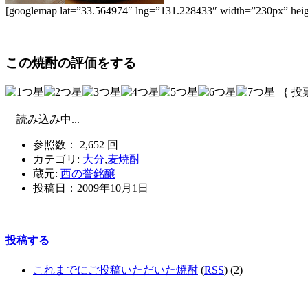
[googlemap lat=”33.564974″ lng=”131.228433″ width=”2
この焼酎の評価をする
｛ 投
読み込み中...
参照数： 2,652 回
カテゴリ:
大分
,
麦焼酎
蔵元:
西の誉銘醸
投稿日：
2009年10月1日
投稿する
これまでにご投稿いただいた焼酎
(
RSS
) (2)