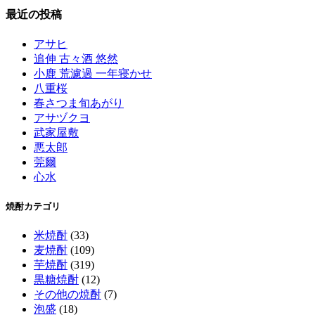
最近の投稿
アサヒ
追伸 古々酒 悠然
小鹿 荒濾過 一年寝かせ
八重桜
春さつま旬あがり
アサヅクヨ
武家屋敷
悪太郎
莞爾
心水
焼酎カテゴリ
米焼酎
(33)
麦焼酎
(109)
芋焼酎
(319)
黒糖焼酎
(12)
その他の焼酎
(7)
泡盛
(18)