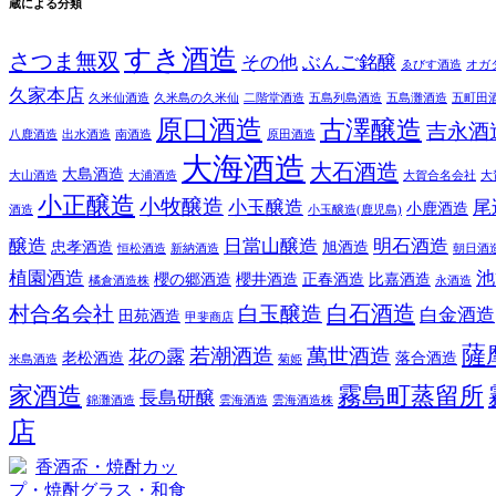
蔵による分類
すき酒造
さつま無双
その他
ぶんご銘醸
ゑびす酒造
オガ
久家本店
久米仙酒造
久米島の久米仙
二階堂酒造
五島列島酒造
五島灘酒造
五町田
原口酒造
古澤醸造
吉永酒
八鹿酒造
出水酒造
南酒造
原田酒造
大海酒造
大石酒造
大島酒造
大山酒造
大浦酒造
大賀合名会社
大
小正醸造
小牧醸造
小玉醸造
尾
小鹿酒造
酒造
小玉醸造(鹿児島)
醸造
日當山醸造
明石酒造
忠孝酒造
旭酒造
恒松酒造
新納酒造
朝日酒
植園酒造
池
櫻の郷酒造
櫻井酒造
正春酒造
比嘉酒造
橘倉酒造株
永酒造
白石酒造
村合名会社
白玉醸造
白金酒造
田苑酒造
甲斐商店
薩
若潮酒造
萬世酒造
花の露
老松酒造
落合酒造
米島酒造
菊姫
家酒造
霧島町蒸留所
長島研醸
錦灘酒造
雲海酒造
雲海酒造株
店