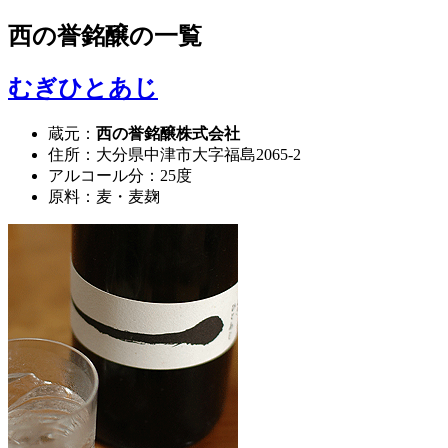
西の誉銘醸
の一覧
むぎひとあじ
蔵元：
西の誉銘醸株式会社
住所：大分県中津市大字福島2065-2
アルコール分：25度
原料：麦・麦麹