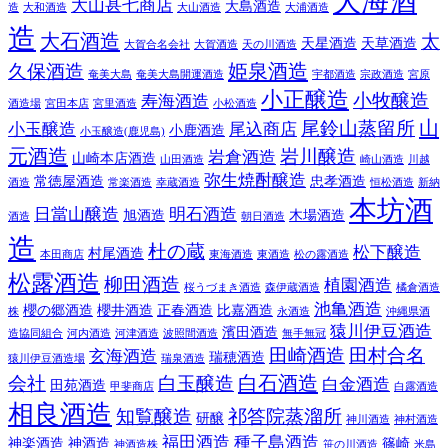
大海酒
大山甚七商店
大島酒造
造
大和酒造
大山酒造
大浦酒造
造
大石酒造
太
天星酒造
天草酒造
大賀合名会社
大賀酒造
天の川酒造
姫泉酒造
久保酒造
奄美大島
奄美大島開運酒造
宇都酒造
宗政酒造
宮原
小正醸造
小牧醸造
寿海酒造
酒造場
宮田本店
宮里酒造
小松酒造
山
尾鈴山蒸留所
小玉醸造
尾込商店
小鹿酒造
小玉醸造(鹿児島)
元酒造
岩川醸造
岩倉酒造
山崎本店酒造
山田酒造
崎山酒造
川越
弥生焼酎醸造
常徳屋酒造
忠孝酒造
酒造
常楽酒造
幸蔵酒造
恒松酒造
新納
本坊酒
日當山醸造
明石酒造
旭酒造
木場酒造
酒造
朝日酒造
造
杜の蔵
松下醸造
村尾酒造
本田商店
東海酒造
東酒造
松の露酒造
松露酒造
柳田酒造
植園酒造
桜うづまき酒造
森伊蔵酒造
橘倉酒造
池亀酒造
櫻の郷酒造
櫻井酒造
正春酒造
比嘉酒造
株
永酒造
沖縄県酒
猿川伊豆酒造
濱田酒造
造協同組合
河内酒造
河津酒造
波照間酒造
無手無冠
田崎酒造
田村合名
玄海酒造
瑞穂酒造
猿川伊豆酒造場
瑞泉酒造
白石酒造
会社
白玉醸造
白金酒造
田苑酒造
甲斐商店
白露酒造
相良酒造
知覧醸造
祁答院蒸溜所
研醸
神川酒造
神村酒造
福田酒造
種子島酒造
神楽酒造
神酒造
篠崎
神酒造株
笹の川酒造
米島