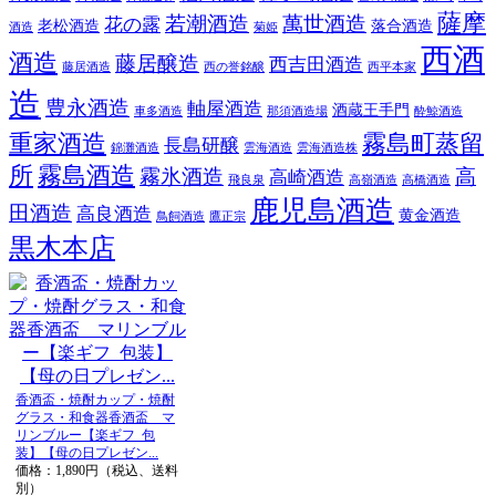
薩摩
若潮酒造
萬世酒造
花の露
老松酒造
落合酒造
酒造
菊姫
西酒
酒造
藤居醸造
西吉田酒造
藤居酒造
西の誉銘醸
西平本家
造
豊永酒造
軸屋酒造
酒蔵王手門
車多酒造
那須酒造場
酔鯨酒造
重家酒造
霧島町蒸留
長島研醸
錦灘酒造
雲海酒造
雲海酒造株
所
霧島酒造
霧氷酒造
高
高崎酒造
飛良泉
高嶺酒造
高橋酒造
鹿児島酒造
田酒造
高良酒造
黄金酒造
鳥飼酒造
鷹正宗
黒木本店
香酒盃・焼酎カップ・焼酎
グラス・和食器香酒盃 マ
リンブルー【楽ギフ_包
装】【母の日プレゼン...
価格：1,890円（税込、送料
別）