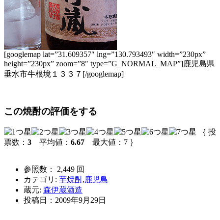
[googlemap lat=”31.609357″ lng=”130.793493″ width=”230px”
height=”230px” zoom=”8″ type=”G_NORMAL_MAP”]鹿児島県
垂水市牛根境１３３７[/googlemap]
この焼酎の評価をする
｛ 投
票数：
3
平均値：
6.67
最大値：7 ｝
参照数： 2,449 回
カテゴリ:
芋焼酎
,
鹿児島
蔵元:
森伊蔵酒造
投稿日：
2009年9月29日