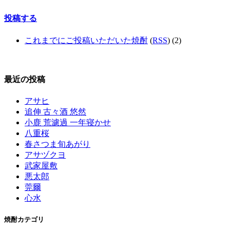
投稿する
これまでにご投稿いただいた焼酎
(
RSS
) (2)
最近の投稿
アサヒ
追伸 古々酒 悠然
小鹿 荒濾過 一年寝かせ
八重桜
春さつま旬あがり
アサヅクヨ
武家屋敷
悪太郎
莞爾
心水
焼酎カテゴリ