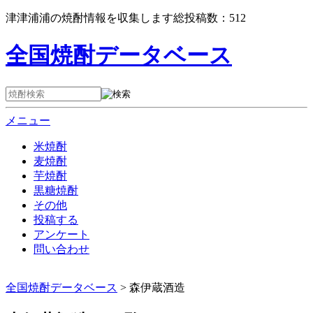
津津浦浦の焼酎情報を収集します総投稿数：
512
全国焼酎データベース
メニュー
米焼酎
麦焼酎
芋焼酎
黒糖焼酎
その他
投稿する
アンケート
問い合わせ
全国焼酎データベース
>
森伊蔵酒造