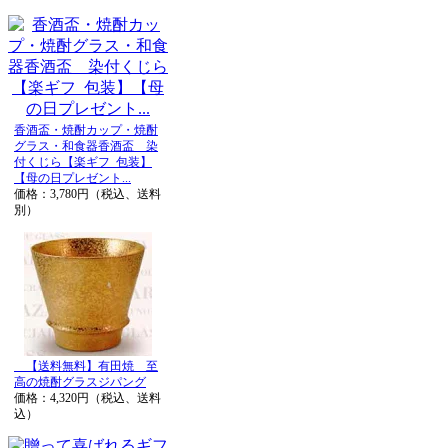
香酒盃・焼酎カップ・焼酎
グラス・和食器香酒盃 染
付くじら【楽ギフ_包装】
【母の日プレゼント...
価格：3,780円（税込、送料
別）
【送料無料】有田焼 至
高の焼酎グラスジパング
価格：4,320円（税込、送料
込）