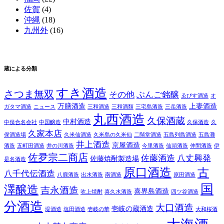
佐賀
(4)
沖縄
(18)
九州外
(16)
蔵による分類
すき酒造
さつま無双
その他
ぶんご銘醸
ゑびす酒造
オ
万膳酒造
上妻酒造
ガタマ酒造
ニュース
三和酒造
三和酒類
三宅島酒造
三岳酒造
丸西酒造
久保酒蔵
中村酒造
中俣合名会社
中国醸造
久保酒造
久
久家本店
保酒造場
久米仙酒造
久米島の久米仙
二階堂酒造
五島列島酒造
五島灘
井上酒造
京屋酒造
酒造
五町田酒造
井の川酒造
今里酒造
仙頭酒造
仲間酒造
伊
佐夛宗二商店
佐藤酒造
八丈興発
佐藤焼酎製造場
是名酒造
原口酒造
古
八千代伝酒造
八鹿酒造
出水酒造
南酒造
原田酒造
国
澤醸造
吉永酒造
喜界島酒造
吹上焼酎
喜久水酒造
四ツ谷酒造
分酒造
大口酒造
壱岐の蔵酒造
堤酒造
塩田酒造
壱岐の華
大和桜酒