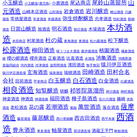
山
尾鈴山蒸留所
小玉醸造
尾込商店
小鹿酒造
小玉醸造(鹿児島)
元酒造
岩川醸造
岩倉酒造
山崎本店酒造
山田酒造
崎山酒造
川越
弥生焼酎醸造
常徳屋酒造
忠孝酒造
酒造
常楽酒造
幸蔵酒造
恒松酒造
新納
本坊酒
日當山醸造
明石酒造
旭酒造
木場酒造
酒造
朝日酒造
造
杜の蔵
松下醸造
村尾酒造
本田商店
東海酒造
東酒造
松の露酒造
松露酒造
柳田酒造
植園酒造
桜うづまき酒造
森伊蔵酒造
橘倉酒造
池亀酒造
櫻の郷酒造
櫻井酒造
正春酒造
比嘉酒造
株
永酒造
沖縄県酒
猿川伊豆酒造
濱田酒造
造協同組合
河内酒造
河津酒造
波照間酒造
無手無冠
田崎酒造
田村合名
玄海酒造
瑞穂酒造
猿川伊豆酒造場
瑞泉酒造
白石酒造
会社
白玉醸造
白金酒造
田苑酒造
甲斐商店
白露酒造
相良酒造
知覧醸造
祁答院蒸溜所
研醸
神川酒造
神村酒造
福田酒造
種子島酒造
神楽酒造
神酒造
篠崎
神酒造株
笹の川酒造
米島
薩摩
若潮酒造
萬世酒造
花の露
老松酒造
落合酒造
酒造
菊姫
西酒
酒造
藤居醸造
西吉田酒造
藤居酒造
西の誉銘醸
西平本家
造
豊永酒造
軸屋酒造
酒蔵王手門
車多酒造
那須酒造場
酔鯨酒造