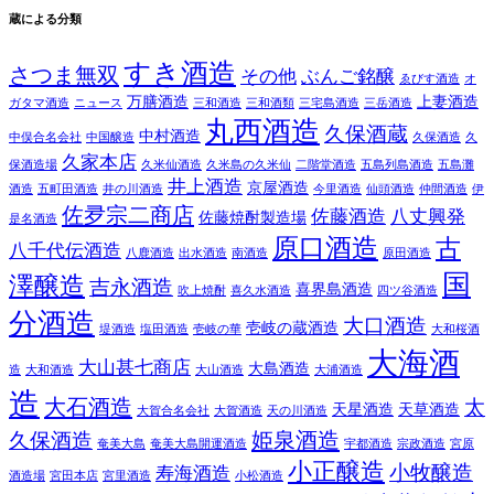
蔵による分類
すき酒造
さつま無双
その他
ぶんご銘醸
ゑびす酒造
オ
万膳酒造
上妻酒造
ガタマ酒造
ニュース
三和酒造
三和酒類
三宅島酒造
三岳酒造
丸西酒造
久保酒蔵
中村酒造
中俣合名会社
中国醸造
久保酒造
久
久家本店
保酒造場
久米仙酒造
久米島の久米仙
二階堂酒造
五島列島酒造
五島灘
井上酒造
京屋酒造
酒造
五町田酒造
井の川酒造
今里酒造
仙頭酒造
仲間酒造
伊
佐夛宗二商店
佐藤酒造
八丈興発
佐藤焼酎製造場
是名酒造
原口酒造
古
八千代伝酒造
八鹿酒造
出水酒造
南酒造
原田酒造
国
澤醸造
吉永酒造
喜界島酒造
吹上焼酎
喜久水酒造
四ツ谷酒造
分酒造
大口酒造
壱岐の蔵酒造
堤酒造
塩田酒造
壱岐の華
大和桜酒
大海酒
大山甚七商店
大島酒造
造
大和酒造
大山酒造
大浦酒造
造
大石酒造
太
天星酒造
天草酒造
大賀合名会社
大賀酒造
天の川酒造
姫泉酒造
久保酒造
奄美大島
奄美大島開運酒造
宇都酒造
宗政酒造
宮原
小正醸造
小牧醸造
寿海酒造
酒造場
宮田本店
宮里酒造
小松酒造