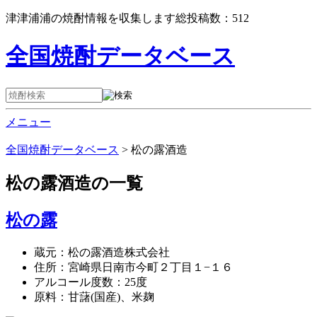
津津浦浦の焼酎情報を収集します総投稿数：
512
全国焼酎データベース
メニュー
全国焼酎データベース
>
松の露酒造
松の露酒造
の一覧
松の露
蔵元：松の露酒造株式会社
住所：宮崎県日南市今町２丁目１−１６
アルコール度数：25度
原料：甘藷(国産)、米麹