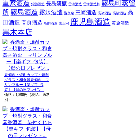
重家酒造
霧島町蒸留
長島研醸
錦灘酒造
雲海酒造
雲海酒造株
所
霧島酒造
霧氷酒造
高
高崎酒造
飛良泉
高嶺酒造
高橋酒造
鹿児島酒造
田酒造
高良酒造
黄金酒造
鳥飼酒造
鷹正宗
黒木本店
香酒盃・焼酎カップ・焼酎
グラス・和食器香酒盃 マ
リンブルー【楽ギフ_包
装】【母の日プレゼン...
価格：1,890円（税込、送料
別）