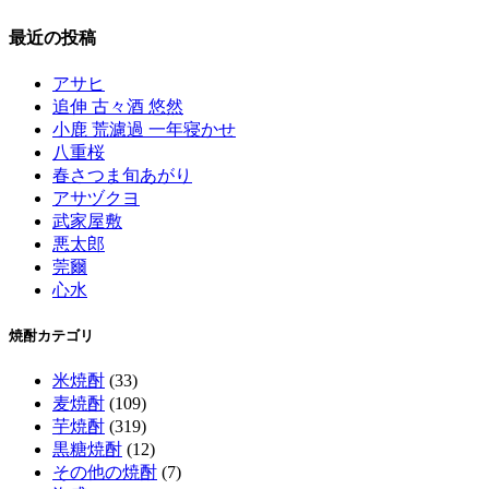
最近の投稿
アサヒ
追伸 古々酒 悠然
小鹿 荒濾過 一年寝かせ
八重桜
春さつま旬あがり
アサヅクヨ
武家屋敷
悪太郎
莞爾
心水
焼酎カテゴリ
米焼酎
(33)
麦焼酎
(109)
芋焼酎
(319)
黒糖焼酎
(12)
その他の焼酎
(7)