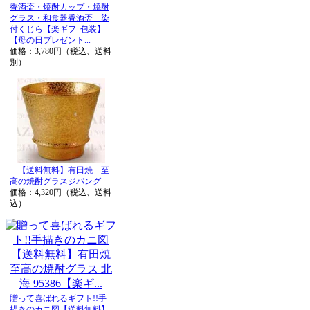
香酒盃・焼酎カップ・焼酎
グラス・和食器香酒盃 染
付くじら【楽ギフ_包装】
【母の日プレゼント...
価格：3,780円（税込、送料
別）
【送料無料】有田焼 至
高の焼酎グラスジパング
価格：4,320円（税込、送料
込）
贈って喜ばれるギフト!!手
描きのカニ図【送料無料】