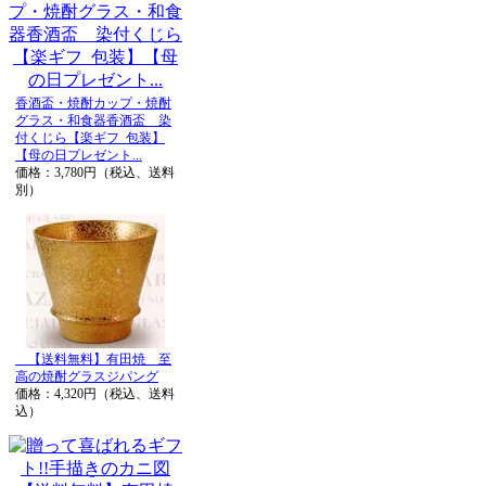
香酒盃・焼酎カップ・焼酎
グラス・和食器香酒盃 染
付くじら【楽ギフ_包装】
【母の日プレゼント...
価格：3,780円（税込、送料
別）
【送料無料】有田焼 至
高の焼酎グラスジパング
価格：4,320円（税込、送料
込）