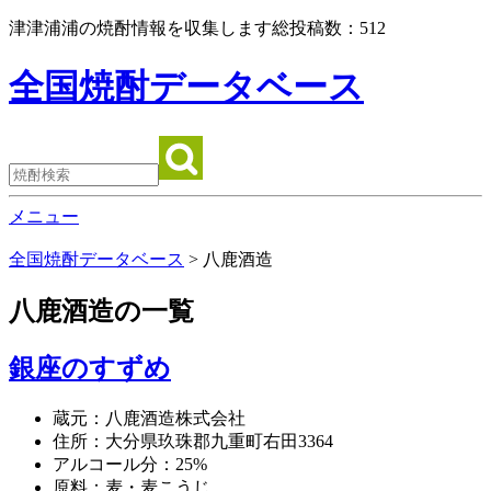
津津浦浦の焼酎情報を収集します総投稿数：
512
全国焼酎データベース
メニュー
全国焼酎データベース
>
八鹿酒造
八鹿酒造
の一覧
銀座のすずめ
蔵元：八鹿酒造株式会社
住所：大分県玖珠郡九重町右田3364
アルコール分：25%
原料：麦・麦こうじ