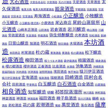
造
大石酒造
太
天星酒造
天草酒造
大賀合名会社
大賀酒造
天の川酒造
姫泉酒造
久保酒造
奄美大島
奄美大島開運酒造
宇都酒造
宗政酒造
宮原
小正醸造
小牧醸造
寿海酒造
酒造場
宮田本店
宮里酒造
小松酒造
山
尾鈴山蒸留所
小玉醸造
尾込商店
小鹿酒造
小玉醸造(鹿児島)
元酒造
岩川醸造
岩倉酒造
山崎本店酒造
山田酒造
崎山酒造
川越
弥生焼酎醸造
常徳屋酒造
忠孝酒造
酒造
常楽酒造
幸蔵酒造
恒松酒造
新納
本坊酒
日當山醸造
明石酒造
旭酒造
木場酒造
酒造
朝日酒造
造
杜の蔵
松下醸造
村尾酒造
本田商店
東海酒造
東酒造
松の露酒造
松露酒造
柳田酒造
植園酒造
桜うづまき酒造
森伊蔵酒造
橘倉酒造
池亀酒造
櫻の郷酒造
櫻井酒造
正春酒造
比嘉酒造
株
永酒造
沖縄県酒
猿川伊豆酒造
濱田酒造
造協同組合
河内酒造
河津酒造
波照間酒造
無手無冠
田崎酒造
田村合名
玄海酒造
瑞穂酒造
猿川伊豆酒造場
瑞泉酒造
白石酒造
会社
白玉醸造
白金酒造
田苑酒造
甲斐商店
白露酒造
相良酒造
知覧醸造
祁答院蒸溜所
研醸
神川酒造
神村酒造
福田酒造
種子島酒造
神楽酒造
神酒造
篠崎
神酒造株
笹の川酒造
米島
薩摩
若潮酒造
萬世酒造
花の露
老松酒造
落合酒造
酒造
菊姫