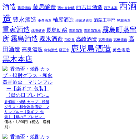
西酒
酒造
藤居醸造
西吉田酒造
藤居酒造
西の誉銘醸
西平本家
造
豊永酒造
軸屋酒造
酒蔵王手門
車多酒造
那須酒造場
酔鯨酒造
重家酒造
霧島町蒸留
長島研醸
錦灘酒造
雲海酒造
雲海酒造株
所
霧島酒造
霧氷酒造
高
高崎酒造
飛良泉
高嶺酒造
高橋酒造
鹿児島酒造
田酒造
高良酒造
黄金酒造
鳥飼酒造
鷹正宗
黒木本店
香酒盃・焼酎カップ・焼酎
グラス・和食器香酒盃 マ
リンブルー【楽ギフ_包
装】【母の日プレゼン...
価格：1,890円（税込、送料
別）