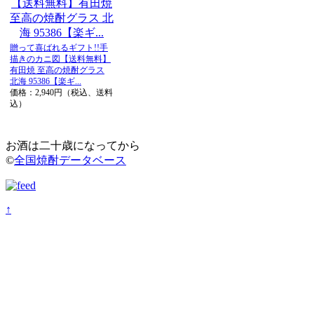
贈って喜ばれるギフト!!手
描きのカニ図【送料無料】
有田焼 至高の焼酎グラス
北海 95386【楽ギ...
価格：2,940円（税込、送料
込）
お酒は二十歳になってから
©
全国焼酎データベース
↑