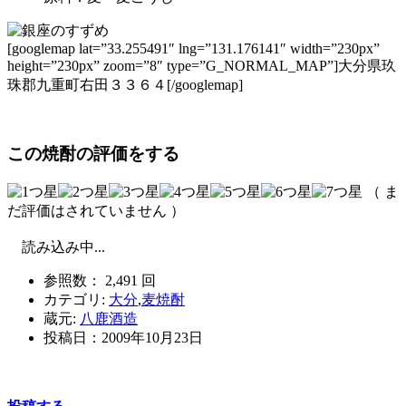
[googlemap lat=”33.255491″ lng=”131.176141″ width=”230px”
height=”230px” zoom=”8″ type=”G_NORMAL_MAP”]大分県玖
珠郡九重町右田３３６４[/googlemap]
この焼酎の評価をする
（ ま
だ評価はされていません ）
読み込み中...
参照数： 2,491 回
カテゴリ:
大分
,
麦焼酎
蔵元:
八鹿酒造
投稿日：
2009年10月23日