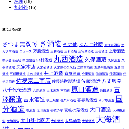
沖縄
(18)
九州外
(16)
蔵による分類
すき酒造
さつま無双
その他
ぶんご銘醸
ゑびす酒造
オ
万膳酒造
上妻酒造
ガタマ酒造
ニュース
三和酒造
三和酒類
三宅島酒造
三岳酒造
丸西酒造
久保酒蔵
中村酒造
中俣合名会社
中国醸造
久保酒造
久
久家本店
保酒造場
久米仙酒造
久米島の久米仙
二階堂酒造
五島列島酒造
五島灘
井上酒造
京屋酒造
酒造
五町田酒造
井の川酒造
今里酒造
仙頭酒造
仲間酒造
伊
佐夛宗二商店
佐藤酒造
八丈興発
佐藤焼酎製造場
是名酒造
原口酒造
古
八千代伝酒造
八鹿酒造
出水酒造
南酒造
原田酒造
国
澤醸造
吉永酒造
喜界島酒造
吹上焼酎
喜久水酒造
四ツ谷酒造
分酒造
大口酒造
壱岐の蔵酒造
堤酒造
塩田酒造
壱岐の華
大和桜酒
大海酒
大山甚七商店
大島酒造
造
大和酒造
大山酒造
大浦酒造