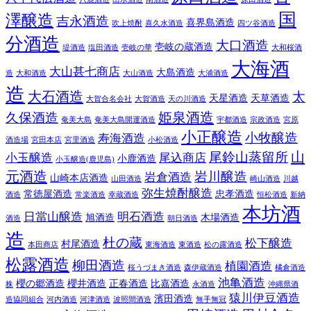
国
澤醸造
吉永酒造
喜界島酒造
吹上焼酎
喜久水酒造
四ツ谷酒造
分酒造
大口酒造
壱岐の蔵酒造
堤酒造
塩田酒造
壱岐の華
大和桜酒
大海酒
大山甚七商店
大島酒造
造
大和酒造
大山酒造
大浦酒造
造
大石酒造
太
天星酒造
天草酒造
大賀合名会社
大賀酒造
天の川酒造
姫泉酒造
久保酒造
奄美大島
奄美大島開運酒造
宇都酒造
宗政酒造
宮原
小正醸造
小牧醸造
寿海酒造
酒造場
宮田本店
宮里酒造
小松酒造
山
尾鈴山蒸留所
小玉醸造
尾込商店
小鹿酒造
小玉醸造(鹿児島)
元酒造
岩川醸造
岩倉酒造
山崎本店酒造
山田酒造
崎山酒造
川越
弥生焼酎醸造
常徳屋酒造
忠孝酒造
酒造
常楽酒造
幸蔵酒造
恒松酒造
新納
本坊酒
日當山醸造
明石酒造
旭酒造
木場酒造
酒造
朝日酒造
造
杜の蔵
松下醸造
村尾酒造
本田商店
東海酒造
東酒造
松の露酒造
松露酒造
柳田酒造
植園酒造
桜うづまき酒造
森伊蔵酒造
橘倉酒造
池亀酒造
櫻の郷酒造
櫻井酒造
正春酒造
比嘉酒造
株
永酒造
沖縄県酒
猿川伊豆酒造
濱田酒造
造協同組合
河内酒造
河津酒造
波照間酒造
無手無冠