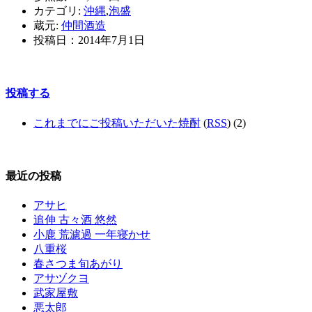
カテゴリ:
沖縄
,
泡盛
蔵元:
仲間酒造
投稿日：
2014年7月1日
投稿する
これまでにご投稿いただいた焼酎
(
RSS
) (2)
最近の投稿
アサヒ
追伸 古々酒 悠然
小鹿 荒濾過 一年寝かせ
八重桜
春さつま旬あがり
アサヅクヨ
武家屋敷
悪太郎