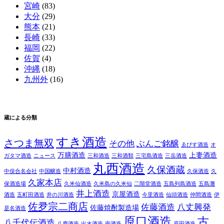
宮崎
(83)
大分
(29)
熊本
(21)
長崎
(33)
福岡
(22)
佐賀
(4)
沖縄
(18)
九州外
(16)
蔵による分類
すき酒造
さつま無双
その他
ぶんご銘醸
ゑびす酒造
オ
万膳酒造
上妻酒造
ガタマ酒造
ニュース
三和酒造
三和酒類
三宅島酒造
三岳酒造
丸西酒造
久保酒蔵
中村酒造
中俣合名会社
中国醸造
久保酒造
久
久家本店
保酒造場
久米仙酒造
久米島の久米仙
二階堂酒造
五島列島酒造
五島灘
井上酒造
京屋酒造
酒造
五町田酒造
井の川酒造
今里酒造
仙頭酒造
仲間酒造
伊
佐夛宗二商店
佐藤酒造
八丈興発
佐藤焼酎製造場
是名酒造
原口酒造
古
八千代伝酒造
八鹿酒造
出水酒造
南酒造
原田酒造