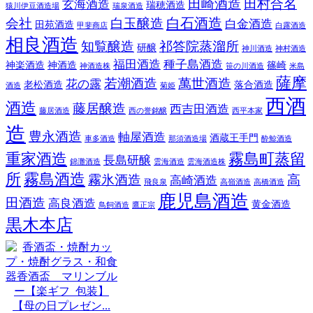
田崎酒造
田村合名
玄海酒造
瑞穂酒造
猿川伊豆酒造場
瑞泉酒造
白石酒造
会社
白玉醸造
白金酒造
田苑酒造
甲斐商店
白露酒造
相良酒造
知覧醸造
祁答院蒸溜所
研醸
神川酒造
神村酒造
福田酒造
種子島酒造
神楽酒造
神酒造
篠崎
神酒造株
笹の川酒造
米島
薩摩
若潮酒造
萬世酒造
花の露
老松酒造
落合酒造
酒造
菊姫
西酒
酒造
藤居醸造
西吉田酒造
藤居酒造
西の誉銘醸
西平本家
造
豊永酒造
軸屋酒造
酒蔵王手門
車多酒造
那須酒造場
酔鯨酒造
重家酒造
霧島町蒸留
長島研醸
錦灘酒造
雲海酒造
雲海酒造株
所
霧島酒造
霧氷酒造
高
高崎酒造
飛良泉
高嶺酒造
高橋酒造
鹿児島酒造
田酒造
高良酒造
黄金酒造
鳥飼酒造
鷹正宗
黒木本店