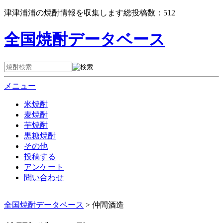
津津浦浦の焼酎情報を収集します総投稿数：
512
全国焼酎データベース
メニュー
米焼酎
麦焼酎
芋焼酎
黒糖焼酎
その他
投稿する
アンケート
問い合わせ
全国焼酎データベース
>
仲間酒造