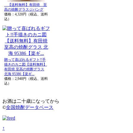
【送料無料】有田焼 至
高の焼酎グラスジパング
価格：4,320円（税込、送料
込）
贈って喜ばれるギフト!!手
描きのカニ図【送料無料】
有田焼 至高の焼酎グラス
北海 95386【楽ギ...
価格：2,940円（税込、送料
込）
お酒は二十歳になってから
©
全国焼酎データベース
↑