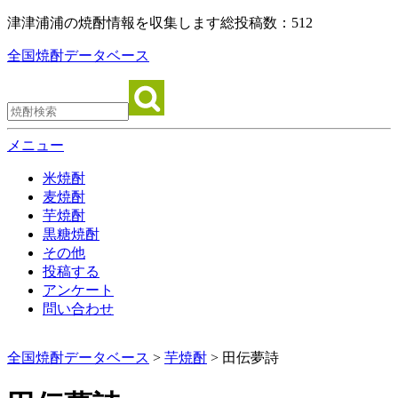
津津浦浦の焼酎情報を収集します
総投稿数：512
全国焼酎データベース
メニュー
米焼酎
麦焼酎
芋焼酎
黒糖焼酎
その他
投稿する
アンケート
問い合わせ
全国焼酎データベース
>
芋焼酎
> 田伝夢詩