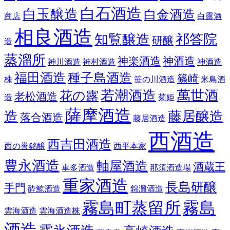
白石酒造
白玉醸造
白金酒造
商店
白露酒
相良酒造
知覧醸造
祁答院
研醸
造
蒸溜所
神楽酒造
神酒造
神川酒造
神村酒造
神酒造
福田酒造
種子島酒造
篠崎
株
笹の川酒造
米島酒
若潮酒造
萬世酒
花の露
老松酒造
造
菊姫
薩摩酒造
造
藤居醸造
落合酒造
藤居酒造
西酒造
西吉田酒造
西の誉銘醸
西平本家
豊永酒造
軸屋酒造
酒蔵王
車多酒造
那須酒造場
重家酒造
長島研醸
手門
酔鯨酒造
錦灘酒造
霧島町蒸留所
霧島
雲海酒造
雲海酒造株