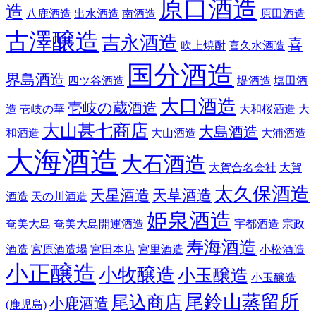
原口酒造
造
八鹿酒造
出水酒造
南酒造
原田酒造
古澤醸造
吉永酒造
喜
吹上焼酎
喜久水酒造
国分酒造
界島酒造
四ツ谷酒造
堤酒造
塩田酒
大口酒造
壱岐の蔵酒造
造
壱岐の華
大和桜酒造
大
大山甚七商店
大島酒造
和酒造
大山酒造
大浦酒造
大海酒造
大石酒造
大賀合名会社
大賀
太久保酒造
天星酒造
天草酒造
酒造
天の川酒造
姫泉酒造
奄美大島
奄美大島開運酒造
宇都酒造
宗政
寿海酒造
酒造
宮原酒造場
宮田本店
宮里酒造
小松酒造
小正醸造
小牧醸造
小玉醸造
小玉醸造
尾鈴山蒸留所
尾込商店
小鹿酒造
(鹿児島)