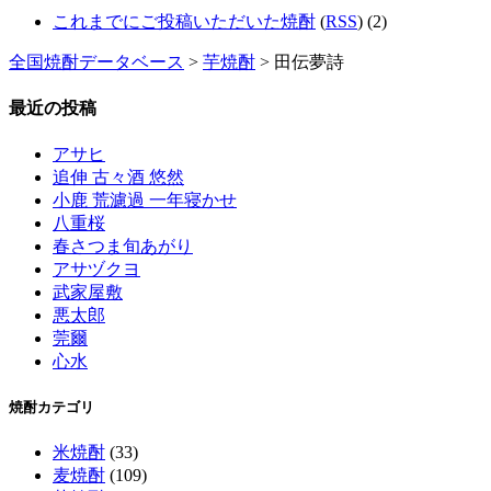
これまでにご投稿いただいた焼酎
(
RSS
) (2)
全国焼酎データベース
>
芋焼酎
> 田伝夢詩
最近の投稿
アサヒ
追伸 古々酒 悠然
小鹿 荒濾過 一年寝かせ
八重桜
春さつま旬あがり
アサヅクヨ
武家屋敷
悪太郎
莞爾
心水
焼酎カテゴリ
米焼酎
(33)
麦焼酎
(109)