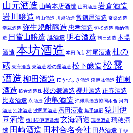
山元酒造
岩倉酒造
山崎本店酒造
山田酒造
岩川醸造
常徳屋酒造
崎山酒造
川越酒造
常楽酒造
弥生焼酎醸造
忠孝酒造
幸蔵酒造
恒松酒造
新納酒
日當山醸造
明石酒造
旭酒造
木場
造
朝日酒造
本坊酒造
杜の
酒造
村尾酒造
本田商店
松露
蔵
松下醸造
東海酒造
東酒造
松の露酒造
酒造
柳田酒造
植園
桜うづまき酒造
森伊蔵酒造
酒造
櫻の郷酒造
櫻井酒造
正春酒造
橘倉酒造株
池亀酒造
比嘉酒造
永酒造
沖縄県酒造協同組合
河内
猿川伊
濱田酒造
酒造
河津酒造
波照間酒造
無手無冠
豆酒造
玄海酒造
瑞穂酒
猿川伊豆酒造場
瑞泉酒造
田崎酒造
田村合名会社
造
田苑酒造
甲斐