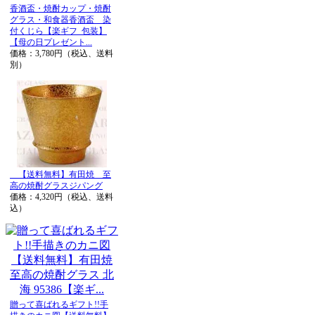
香酒盃・焼酎カップ・焼酎
グラス・和食器香酒盃 染
付くじら【楽ギフ_包装】
【母の日プレゼント...
価格：3,780円（税込、送料
別）
【送料無料】有田焼 至
高の焼酎グラスジパング
価格：4,320円（税込、送料
込）
贈って喜ばれるギフト!!手