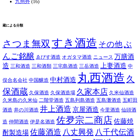
九州外
(16)
蔵による分類
すき酒造
さつま無双
その他
ぶ
んご銘醸
万膳酒
ゑびす酒造
オガタマ酒造
ニュース
造
上妻酒造
三和酒造
三和酒類
三宅島酒造
三岳酒造
中
丸西酒造
久
中村酒造
俣合名会社
中国醸造
保酒蔵
久家本店
久保酒造
久保酒造場
久米仙酒造
久米島の久米仙
二階堂酒造
五島列島酒造
五島灘酒造
五町田
井上酒造
京屋酒造
酒造
井の川酒造
今里酒造
仙頭酒
佐夛宗二商店
佐藤焼
造
仲間酒造
伊是名酒造
佐藤酒造
八丈興発
八千代伝酒
酎製造場