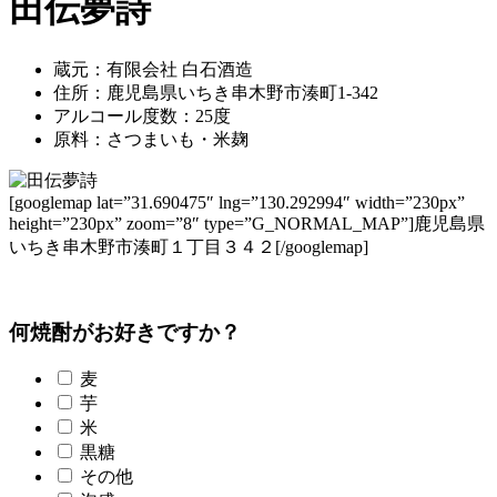
田伝夢詩
蔵元：有限会社 白石酒造
住所：鹿児島県いちき串木野市湊町1-342
アルコール度数：25度
原料：さつまいも・米麹
[googlemap lat=”31.690475″ lng=”130.292994″ width=”230px”
height=”230px” zoom=”8″ type=”G_NORMAL_MAP”]鹿児島県
いちき串木野市湊町１丁目３４２[/googlemap]
何焼酎がお好きですか？
麦
芋
米
黒糖
その他