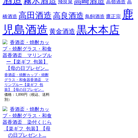
酒造
霧氷酒造
高崎酒造
飛良泉
高嶺酒造
高
鹿
高田酒造
高良酒造
橋酒造
鳥飼酒造
鷹正宗
児島酒造
黒木本店
黄金酒造
香酒盃・焼酎カップ・焼酎
グラス・和食器香酒盃 マ
リンブルー【楽ギフ_包
装】【母の日プレゼン...
価格：1,890円（税込、送料
別）