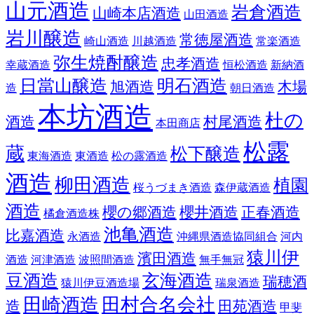
山元酒造
岩倉酒造
山崎本店酒造
山田酒造
岩川醸造
常徳屋酒造
崎山酒造
川越酒造
常楽酒造
弥生焼酎醸造
忠孝酒造
幸蔵酒造
恒松酒造
新納酒
日當山醸造
明石酒造
旭酒造
木場
造
朝日酒造
本坊酒造
杜の
酒造
村尾酒造
本田商店
松露
蔵
松下醸造
東海酒造
東酒造
松の露酒造
酒造
柳田酒造
植園
桜うづまき酒造
森伊蔵酒造
酒造
櫻の郷酒造
櫻井酒造
正春酒造
橘倉酒造株
池亀酒造
比嘉酒造
永酒造
沖縄県酒造協同組合
河内
猿川伊
濱田酒造
酒造
河津酒造
波照間酒造
無手無冠
豆酒造
玄海酒造
瑞穂酒
猿川伊豆酒造場
瑞泉酒造
田崎酒造
田村合名会社
造
田苑酒造
甲斐