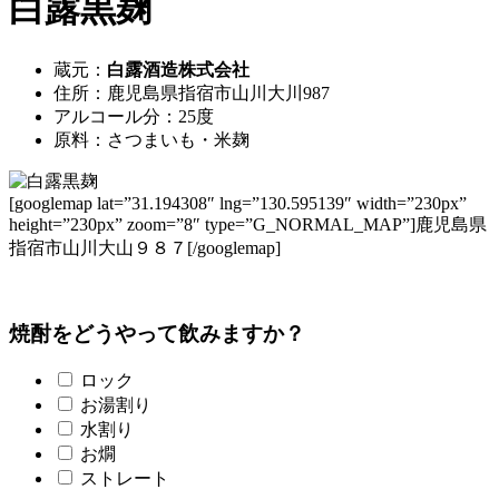
白露黒麹
蔵元：
白露酒造株式会社
住所：鹿児島県指宿市山川大川987
アルコール分：25度
原料：さつまいも・米麹
[googlemap lat=”31.194308″ lng=”130.595139″ width=”230px”
height=”230px” zoom=”8″ type=”G_NORMAL_MAP”]鹿児島県
指宿市山川大山９８７[/googlemap]
焼酎をどうやって飲みますか？
ロック
お湯割り
水割り
お燗
ストレート