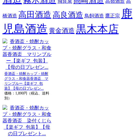
高崎酒造
飛良泉
高嶺酒造
高
鹿
高田酒造
高良酒造
橋酒造
鳥飼酒造
鷹正宗
児島酒造
黒木本店
黄金酒造
香酒盃・焼酎カップ・焼酎
グラス・和食器香酒盃 マ
リンブルー【楽ギフ_包
装】【母の日プレゼン...
価格：1,890円（税込、送料
別）