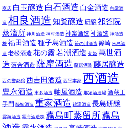
白石酒造
白玉醸造
白金酒造
商店
白露酒
相良酒造
知覧醸造
祁答院
研醸
造
蒸溜所
神楽酒造
神酒造
神川酒造
神村酒造
神酒造
福田酒造
種子島酒造
篠崎
株
笹の川酒造
米島酒
若潮酒造
萬世酒
花の露
老松酒造
造
菊姫
薩摩酒造
造
藤居醸造
落合酒造
藤居酒造
西酒造
西吉田酒造
西の誉銘醸
西平本家
豊永酒造
軸屋酒造
酒蔵王
車多酒造
那須酒造場
重家酒造
長島研醸
手門
酔鯨酒造
錦灘酒造
霧島町蒸留所
霧島
雲海酒造
雲海酒造株
酒造
霧氷酒造