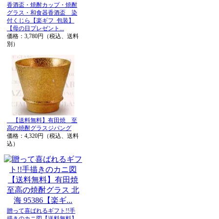
香酒盃・焼酎カップ・焼酎
グラス・和食器香酒盃 染
付くじら【楽ギフ_包装】
【母の日プレゼント...
価格：3,780円（税込、送料
別）
【送料無料】有田焼 至
高の焼酎グラスジパング
価格：4,320円（税込、送料
込）
贈って喜ばれるギフト!!手
描きのカニ図【送料無料】