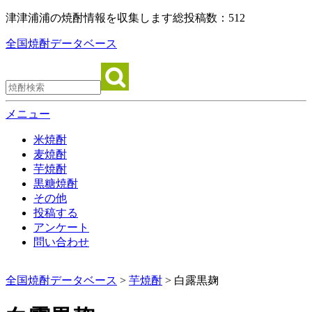
津津浦浦の焼酎情報を収集します
総投稿数：512
全国焼酎データベース
メニュー
米焼酎
麦焼酎
芋焼酎
黒糖焼酎
その他
投稿する
アンケート
問い合わせ
全国焼酎データベース
>
芋焼酎
> 白露黒麹