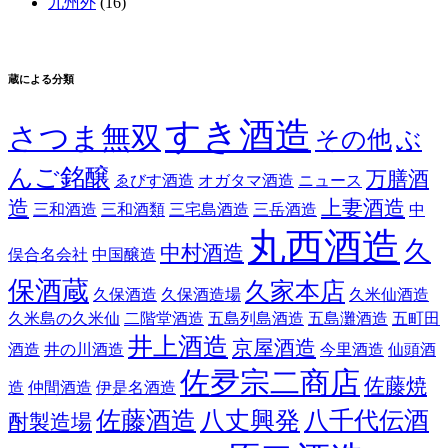
九州外
(16)
蔵による分類
すき酒造
さつま無双
その他
ぶ
んご銘醸
万膳酒
ゑびす酒造
オガタマ酒造
ニュース
造
上妻酒造
三和酒造
三和酒類
三宅島酒造
三岳酒造
中
丸西酒造
久
中村酒造
俣合名会社
中国醸造
保酒蔵
久家本店
久保酒造
久保酒造場
久米仙酒造
久米島の久米仙
二階堂酒造
五島列島酒造
五島灘酒造
五町田
井上酒造
京屋酒造
酒造
井の川酒造
今里酒造
仙頭酒
佐夛宗二商店
佐藤焼
造
仲間酒造
伊是名酒造
佐藤酒造
八丈興発
八千代伝酒
酎製造場