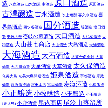
原口酒造
造
八鹿酒造
出水酒造
南酒造
原田酒造
古澤醸造
吉永酒造
喜
吹上焼酎
喜久水酒造
国分酒造
界島酒造
四ツ谷酒造
堤酒造
塩田酒
大口酒造
壱岐の蔵酒造
造
壱岐の華
大和桜酒造
大
大山甚七商店
大島酒造
和酒造
大山酒造
大浦酒造
大海酒造
大石酒造
大賀合名会社
大賀
太久保酒造
天星酒造
天草酒造
酒造
天の川酒造
姫泉酒造
奄美大島
奄美大島開運酒造
宇都酒造
宗政
寿海酒造
酒造
宮原酒造場
宮田本店
宮里酒造
小松酒造
小正醸造
小牧醸造
小玉醸造
小玉醸造
尾鈴山蒸留所
尾込商店
小鹿酒造
(鹿児島)