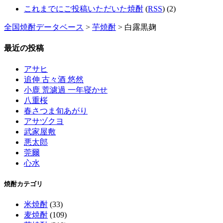
これまでにご投稿いただいた焼酎
(
RSS
) (2)
全国焼酎データベース
>
芋焼酎
> 白露黒麹
最近の投稿
アサヒ
追伸 古々酒 悠然
小鹿 荒濾過 一年寝かせ
八重桜
春さつま旬あがり
アサヅクヨ
武家屋敷
悪太郎
莞爾
心水
焼酎カテゴリ
米焼酎
(33)
麦焼酎
(109)