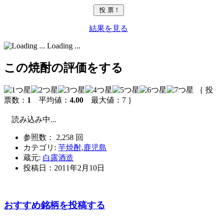
結果を見る
Loading ...
この焼酎の評価をする
｛ 投
票数：
1
平均値：
4.00
最大値：7 ｝
読み込み中...
参照数： 2,258 回
カテゴリ:
芋焼酎
,
鹿児島
蔵元:
白露酒造
投稿日：
2011年2月10日
おすすめ銘柄を投稿する