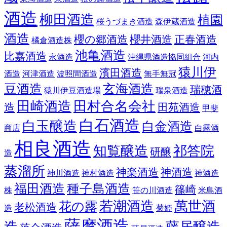
酒造
柳田酒造
植園
桜うづまき酒造
森伊蔵酒造
酒造
櫻の郷酒造
櫻井酒造
正春酒造
橘倉酒造株
池亀酒造
比嘉酒造
永酒造
沖縄県酒造協同組合
河内
猿川伊
濱田酒造
酒造
河津酒造
波照間酒造
無手無冠
豆酒造
玄海酒造
瑞穂酒
猿川伊豆酒造場
瑞泉酒造
田崎酒造
田村合名会社
造
田苑酒造
甲斐
白石酒造
白玉醸造
白金酒造
商店
白露酒
相良酒造
知覧醸造
祁答院
研醸
造
蒸溜所
神楽酒造
神酒造
神川酒造
神村酒造
神酒造
福田酒造
種子島酒造
篠崎
株
笹の川酒造
米島酒
若潮酒造
萬世酒
花の露
老松酒造
造
菊姫
薩摩酒造
造
藤居醸造