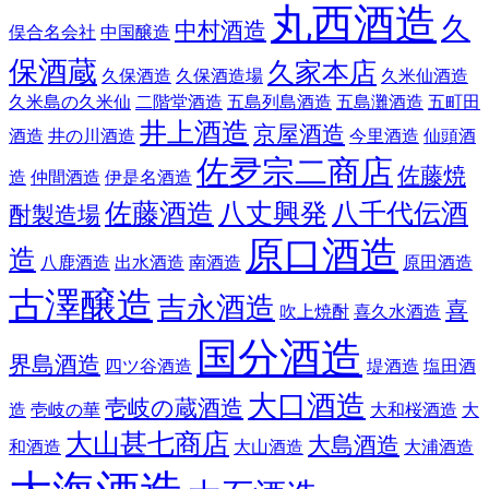
丸西酒造
久
中村酒造
俣合名会社
中国醸造
保酒蔵
久家本店
久保酒造
久保酒造場
久米仙酒造
久米島の久米仙
二階堂酒造
五島列島酒造
五島灘酒造
五町田
井上酒造
京屋酒造
酒造
井の川酒造
今里酒造
仙頭酒
佐夛宗二商店
佐藤焼
造
仲間酒造
伊是名酒造
佐藤酒造
八丈興発
八千代伝酒
酎製造場
原口酒造
造
八鹿酒造
出水酒造
南酒造
原田酒造
古澤醸造
吉永酒造
喜
吹上焼酎
喜久水酒造
国分酒造
界島酒造
四ツ谷酒造
堤酒造
塩田酒
大口酒造
壱岐の蔵酒造
造
壱岐の華
大和桜酒造
大
大山甚七商店
大島酒造
和酒造
大山酒造
大浦酒造