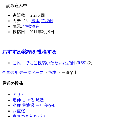
読み込み中...
参照数： 2,276 回
カテゴリ:
熊本
,
芋焼酎
蔵元:
恒松酒造
投稿日：
2011年2月9日
おすすめ銘柄を投稿する
これまでにご投稿いただいた焼酎
(
RSS
) (2)
全国焼酎データベース
>
熊本
> 王道楽土
最近の投稿
アサヒ
追伸 古々酒 悠然
小鹿 荒濾過 一年寝かせ
八重桜
春さつま旬あがり