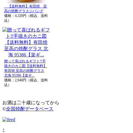
【送料無料】有田焼 至
高の焼酎グラスジパング
価格：4,320円（税込、送料
込）
贈って喜ばれるギフト!!手
描きのカニ図【送料無料】
有田焼 至高の焼酎グラス
北海 95386【楽ギ...
価格：2,940円（税込、送料
込）
お酒は二十歳になってから
©
全国焼酎データベース
↑