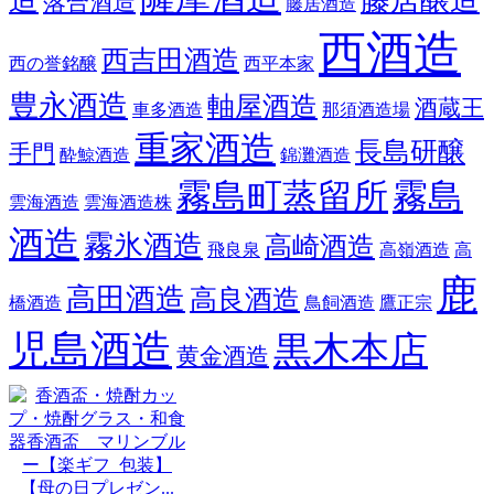
落合酒造
藤居酒造
西酒造
西吉田酒造
西の誉銘醸
西平本家
豊永酒造
軸屋酒造
酒蔵王
車多酒造
那須酒造場
重家酒造
長島研醸
手門
酔鯨酒造
錦灘酒造
霧島町蒸留所
霧島
雲海酒造
雲海酒造株
酒造
霧氷酒造
高崎酒造
飛良泉
高嶺酒造
高
鹿
高田酒造
高良酒造
橋酒造
鳥飼酒造
鷹正宗
児島酒造
黒木本店
黄金酒造