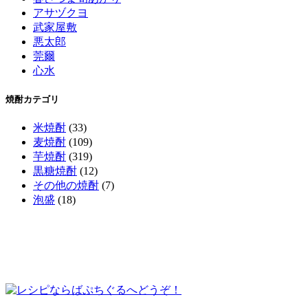
アサヅクヨ
武家屋敷
悪太郎
莞爾
心水
焼酎カテゴリ
米焼酎
(33)
麦焼酎
(109)
芋焼酎
(319)
黒糖焼酎
(12)
その他の焼酎
(7)
泡盛
(18)