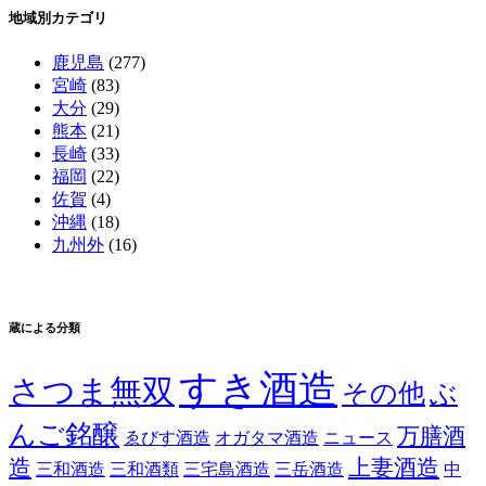
地域別カテゴリ
鹿児島
(277)
宮崎
(83)
大分
(29)
熊本
(21)
長崎
(33)
福岡
(22)
佐賀
(4)
沖縄
(18)
九州外
(16)
蔵による分類
すき酒造
さつま無双
その他
ぶ
んご銘醸
万膳酒
ゑびす酒造
オガタマ酒造
ニュース
造
上妻酒造
三和酒造
三和酒類
三宅島酒造
三岳酒造
中