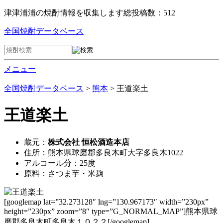
津津浦浦の焼酎情報を収集します
総投稿数：512
全国焼酎データベース
メニュー
全国焼酎データベース
>
熊本
> 王道楽土
王道楽土
蔵元：
株式会社 恒松酒造本店
住所：熊本県球磨郡多良木町大字多良木1022
アルコール分：25度
原料：さつま芋・米麹
[googlemap lat=”32.273128″ lng=”130.967173″ width=”230px”
height=”230px” zoom=”8″ type=”G_NORMAL_MAP”]熊本県球
磨郡多良木町多良木１０２２[/googlemap]