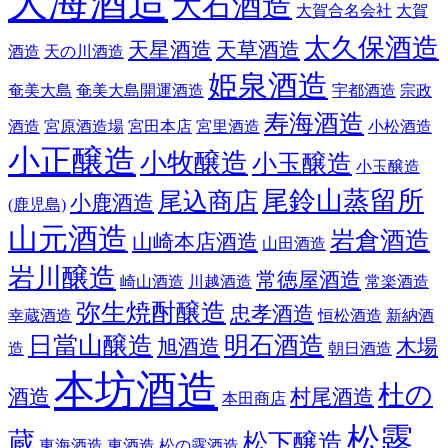
大海酒造
大石酒造
大賀合名会社
大賀
太久保酒造
天星酒造
天草酒造
酒造
天の川酒造
姫泉酒造
奄美大島
奄美大島開運酒造
宇都酒造
宗政
寿海酒造
酒造
宮原酒造場
宮田本店
宮里酒造
小松酒造
小正醸造
小牧醸造
小玉醸造
小玉醸造
尾鈴山蒸留所
尾込商店
小鹿酒造
(鹿児島)
山元酒造
岩倉酒造
山崎本店酒造
山田酒造
岩川醸造
常徳屋酒造
崎山酒造
川越酒造
常楽酒造
弥生焼酎醸造
忠孝酒造
幸蔵酒造
恒松酒造
新納酒
日當山醸造
明石酒造
旭酒造
木場
造
朝日酒造
本坊酒造
杜の
酒造
村尾酒造
本田商店
松露
蔵
松下醸造
東海酒造
東酒造
松の露酒造