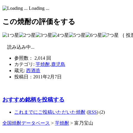
Loading ...
この焼酎の評価をする
｛ 投
読み込み中...
参照数： 2,014 回
カテゴリ:
芋焼酎
,
鹿児島
蔵元:
西酒造
投稿日：
2011年2月7日
おすすめ銘柄を投稿する
これまでにご投稿いただいた焼酎
(
RSS
) (2)
全国焼酎データベース
>
芋焼酎
> 富乃宝山