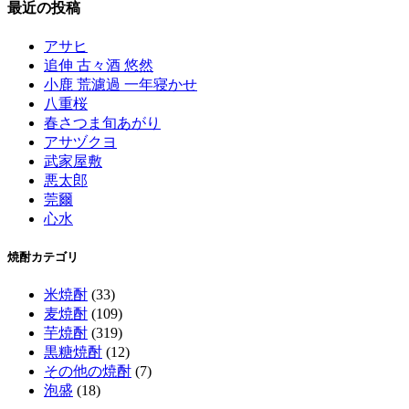
最近の投稿
アサヒ
追伸 古々酒 悠然
小鹿 荒濾過 一年寝かせ
八重桜
春さつま旬あがり
アサヅクヨ
武家屋敷
悪太郎
莞爾
心水
焼酎カテゴリ
米焼酎
(33)
麦焼酎
(109)
芋焼酎
(319)
黒糖焼酎
(12)
その他の焼酎
(7)
泡盛
(18)