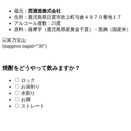
蔵元：
西酒造株式会社
住所：鹿児島県日置市吹上町与倉４９７０番地１７
アルコール度数：25度
原料：薩摩芋（鹿児島県産黄金千貫）・黒麹（国産米）
[mappress mapid=”30″]
焼酎をどうやって飲みますか？
ロック
お湯割り
水割り
お燗
ストレート