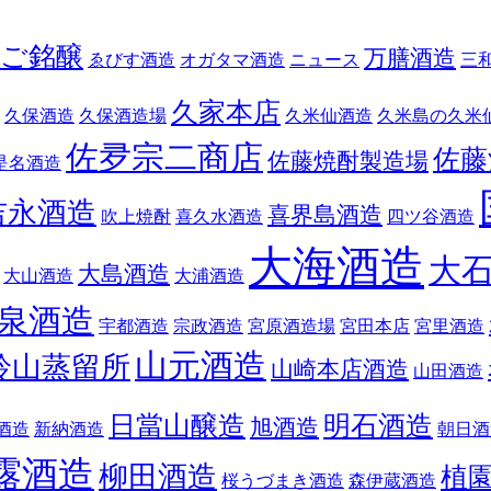
ご銘醸
万膳酒造
ゑびす酒造
オガタマ酒造
ニュース
三
久家本店
久保酒造
久保酒造場
久米仙酒造
久米島の久米
佐夛宗二商店
佐藤
佐藤焼酎製造場
是名酒造
吉永酒造
喜界島酒造
吹上焼酎
喜久水酒造
四ツ谷酒造
大海酒造
大
大島酒造
大山酒造
大浦酒造
泉酒造
宇都酒造
宗政酒造
宮原酒造場
宮田本店
宮里酒造
山元酒造
鈴山蒸留所
山崎本店酒造
山田酒造
日當山醸造
明石酒造
旭酒造
酒造
新納酒造
朝日酒
露酒造
柳田酒造
植
桜うづまき酒造
森伊蔵酒造