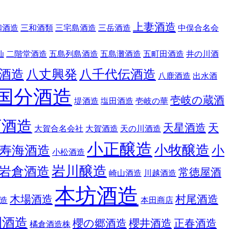
上妻酒造
和酒造
三和酒類
三宅島酒造
三岳酒造
中俣合名会
仙
二階堂酒造
五島列島酒造
五島灘酒造
五町田酒造
井の川酒
酒造
八丈興発
八千代伝酒造
八鹿酒造
出水酒
国分酒造
壱岐の蔵酒
堤酒造
塩田酒造
壱岐の華
石酒造
天星酒造
天
大賀合名会社
大賀酒造
天の川酒造
小正醸造
小牧醸造
寿海酒造
小
小松酒造
岩川醸造
岩倉酒造
常徳屋酒
崎山酒造
川越酒造
本坊酒造
木場酒造
村尾酒造
造
本田商店
園酒造
櫻の郷酒造
櫻井酒造
正春酒造
橘倉酒造株