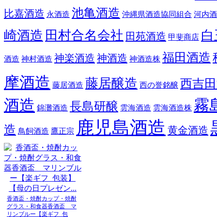
池亀酒造
比嘉酒造
永酒造
沖縄県酒造協同組合
河内酒
崎酒造
田村合名会社
白
田苑酒造
甲斐商店
福田酒造
神楽酒造
神酒造
酒造
神村酒造
神酒造株
摩酒造
藤居醸造
西吉田
藤居酒造
西の誉銘醸
酒造
霧
長島研醸
錦灘酒造
雲海酒造
雲海酒造株
鹿児島酒造
造
黄金酒造
鳥飼酒造
鷹正宗
香酒盃・焼酎カップ・焼酎
グラス・和食器香酒盃 マ
リンブルー【楽ギフ_包