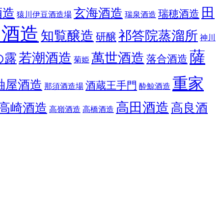
田
酒造
玄海酒造
瑞穂酒造
猿川伊豆酒造場
瑞泉酒造
良酒造
知覧醸造
祁答院蒸溜所
研醸
神川
薩
若潮酒造
萬世酒造
の露
落合酒造
菊姫
重家
軸屋酒造
酒蔵王手門
那須酒造場
酔鯨酒造
高田酒造
高崎酒造
高良酒
高嶺酒造
高橋酒造