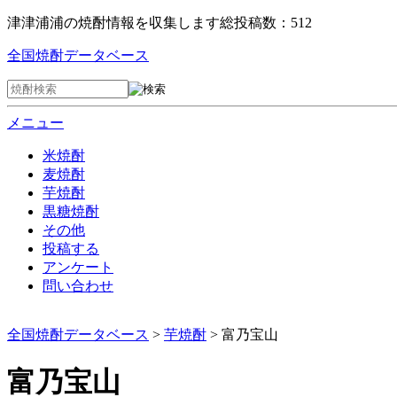
津津浦浦の焼酎情報を収集します
総投稿数：512
全国焼酎データベース
メニュー
米焼酎
麦焼酎
芋焼酎
黒糖焼酎
その他
投稿する
アンケート
問い合わせ
全国焼酎データベース
>
芋焼酎
> 富乃宝山
富乃宝山