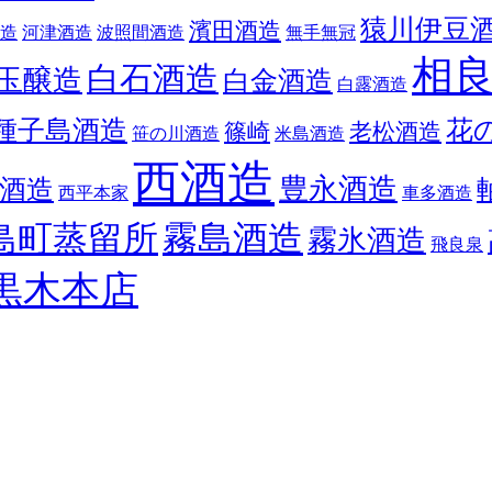
猿川伊豆
濱田酒造
造
河津酒造
波照間酒造
無手無冠
相
白石酒造
玉醸造
白金酒造
白露酒造
種子島酒造
花
篠崎
老松酒造
笹の川酒造
米島酒造
西酒造
豊永酒造
酒造
西平本家
車多酒造
島町蒸留所
霧島酒造
霧氷酒造
飛良泉
黒木本店