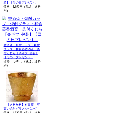
装】【母の日プレゼン...
価格：1,890円（税込、送料
別）
香酒盃・焼酎カップ・焼酎
グラス・和食器香酒盃 染
付くじら【楽ギフ_包装】
【母の日プレゼント...
価格：3,780円（税込、送料
別）
【送料無料】有田焼 至
高の焼酎グラスジパング
価格：4,320円（税込、送料