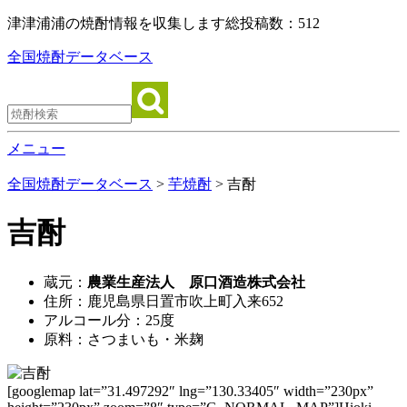
津津浦浦の焼酎情報を収集します
総投稿数：512
全国焼酎データベース
メニュー
全国焼酎データベース
>
芋焼酎
> 吉酎
吉酎
蔵元：
農業生産法人 原口酒造株式会社
住所：鹿児島県日置市吹上町入来652
アルコール分：25度
原料：さつまいも・米麹
[googlemap lat=”31.497292″ lng=”130.33405″ width=”230px”