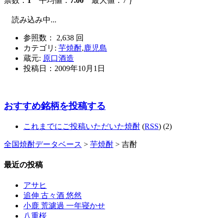
票数：
1
平均値：
7.00
最大値：7 ｝
読み込み中...
参照数： 2,638 回
カテゴリ:
芋焼酎
,
鹿児島
蔵元:
原口酒造
投稿日：
2009年10月1日
おすすめ銘柄を投稿する
これまでにご投稿いただいた焼酎
(
RSS
) (2)
全国焼酎データベース
>
芋焼酎
> 吉酎
最近の投稿
アサヒ
追伸 古々酒 悠然
小鹿 荒濾過 一年寝かせ
八重桜