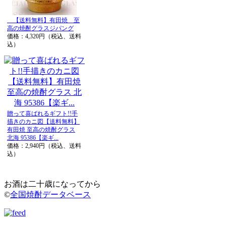
【送料無料】有田焼 至
高の焼酎グラスジパング
価格：4,320円（税込、送料
込）
贈って喜ばれるギフト!!手
描きのカニ図【送料無料】
有田焼 至高の焼酎グラス
北海 95386【楽ギ...
価格：2,940円（税込、送料
込）
お酒は二十歳になってから
©
全国焼酎データベース