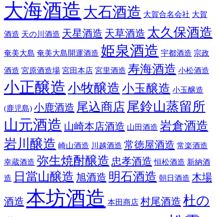
大海酒造
大石酒造
大賀合名会社
大賀
太久保酒造
天星酒造
天草酒造
酒造
天の川酒造
姫泉酒造
奄美大島
奄美大島開運酒造
宇都酒造
宗政
寿海酒造
酒造
宮原酒造場
宮田本店
宮里酒造
小松酒造
小正醸造
小牧醸造
小玉醸造
小玉醸造
尾鈴山蒸留所
尾込商店
小鹿酒造
(鹿児島)
山元酒造
岩倉酒造
山崎本店酒造
山田酒造
岩川醸造
常徳屋酒造
崎山酒造
川越酒造
常楽酒造
弥生焼酎醸造
忠孝酒造
幸蔵酒造
恒松酒造
新納酒
日當山醸造
明石酒造
旭酒造
木場
造
朝日酒造
本坊酒造
杜の
酒造
村尾酒造
本田商店