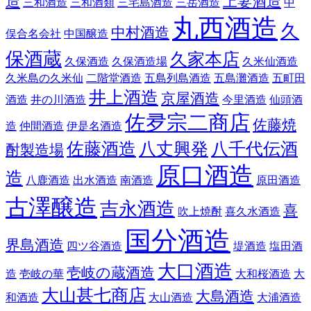
造
上妻酒造
三和酒造
三和酒類
三宅島酒造
三岳酒造
中
丸西酒造
久
中村酒造
俣合名会社
中国醸造
保酒蔵
久家本店
久保酒造
久保酒造場
久米仙酒造
久米島の久米仙
二階堂酒造
五島列島酒造
五島灘酒造
五町田
井上酒造
京屋酒造
酒造
井の川酒造
今里酒造
仙頭酒
佐夛宗二商店
佐藤焼
造
仲間酒造
伊是名酒造
佐藤酒造
八丈興発
八千代伝酒
酎製造場
原口酒造
造
八鹿酒造
出水酒造
南酒造
原田酒造
古澤醸造
吉永酒造
喜
吹上焼酎
喜久水酒造
国分酒造
界島酒造
四ツ谷酒造
堤酒造
塩田酒
大口酒造
壱岐の蔵酒造
造
壱岐の華
大和桜酒造
大
大山甚七商店
大島酒造
和酒造
大山酒造
大浦酒造