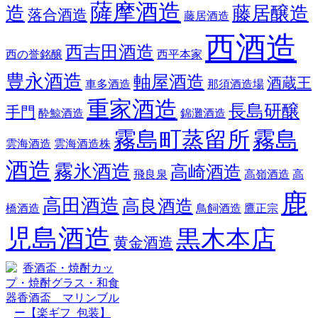
薩摩酒造
造
藤居醸造
落合酒造
藤居酒造
西酒造
西吉田酒造
西の誉銘醸
西平本家
豊永酒造
軸屋酒造
酒蔵王
車多酒造
那須酒造場
重家酒造
長島研醸
手門
酔鯨酒造
錦灘酒造
霧島町蒸留所
霧島
雲海酒造
雲海酒造株
酒造
霧氷酒造
高崎酒造
飛良泉
高嶺酒造
高
鹿
高田酒造
高良酒造
橋酒造
鳥飼酒造
鷹正宗
児島酒造
黒木本店
黄金酒造