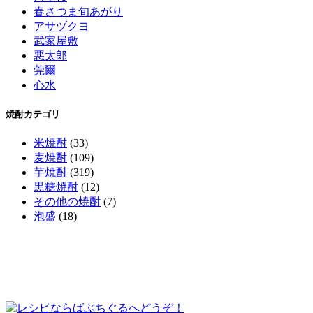
春さつま旬あがり
アサヅクヨ
武家屋敷
悪太郎
莞爾
心水
焼酎カテゴリ
米焼酎
(33)
麦焼酎
(109)
芋焼酎
(319)
黒糖焼酎
(12)
その他の焼酎
(7)
泡盛
(18)