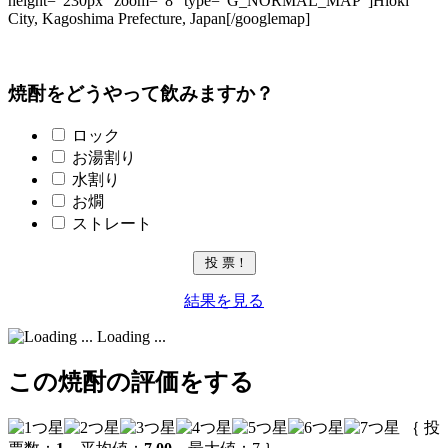
height=”230px” zoom=”8″ type=”G_NORMAL_MAP”]Hioki
City, Kagoshima Prefecture, Japan[/googlemap]
焼酎をどうやって飲みますか？
ロック
お湯割り
水割り
お燗
ストレート
結果を見る
Loading ...
この焼酎の評価をする
｛ 投