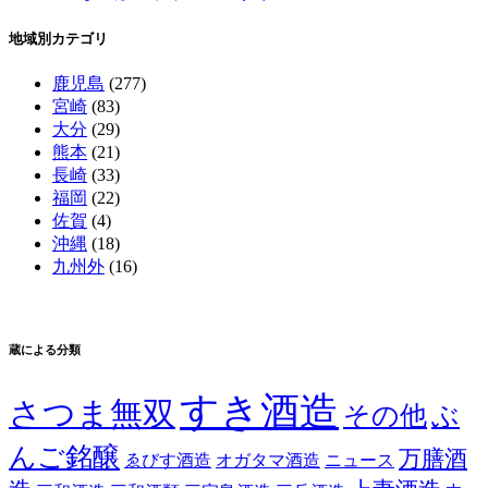
地域別カテゴリ
鹿児島
(277)
宮崎
(83)
大分
(29)
熊本
(21)
長崎
(33)
福岡
(22)
佐賀
(4)
沖縄
(18)
九州外
(16)
蔵による分類
すき酒造
さつま無双
その他
ぶ
んご銘醸
万膳酒
ゑびす酒造
オガタマ酒造
ニュース