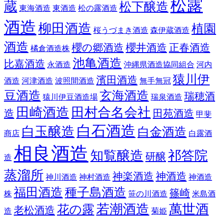
松露
蔵
松下醸造
東海酒造
東酒造
松の露酒造
酒造
柳田酒造
植園
桜うづまき酒造
森伊蔵酒造
酒造
櫻の郷酒造
櫻井酒造
正春酒造
橘倉酒造株
池亀酒造
比嘉酒造
永酒造
沖縄県酒造協同組合
河内
猿川伊
濱田酒造
酒造
河津酒造
波照間酒造
無手無冠
豆酒造
玄海酒造
瑞穂酒
猿川伊豆酒造場
瑞泉酒造
田崎酒造
田村合名会社
造
田苑酒造
甲斐
白石酒造
白玉醸造
白金酒造
商店
白露酒
相良酒造
知覧醸造
祁答院
研醸
造
蒸溜所
神楽酒造
神酒造
神川酒造
神村酒造
神酒造
福田酒造
種子島酒造
篠崎
株
笹の川酒造
米島酒
若潮酒造
萬世酒
花の露
老松酒造
造
菊姫