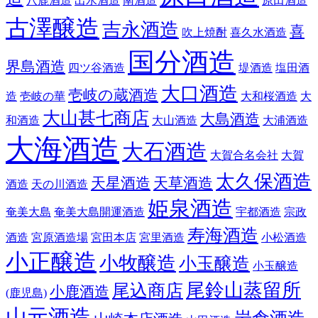
八鹿酒造
出水酒造
南酒造
原田酒造
古澤醸造
吉永酒造
喜
吹上焼酎
喜久水酒造
国分酒造
界島酒造
四ツ谷酒造
堤酒造
塩田酒
大口酒造
壱岐の蔵酒造
造
壱岐の華
大和桜酒造
大
大山甚七商店
大島酒造
和酒造
大山酒造
大浦酒造
大海酒造
大石酒造
大賀合名会社
大賀
太久保酒造
天星酒造
天草酒造
酒造
天の川酒造
姫泉酒造
奄美大島
奄美大島開運酒造
宇都酒造
宗政
寿海酒造
酒造
宮原酒造場
宮田本店
宮里酒造
小松酒造
小正醸造
小牧醸造
小玉醸造
小玉醸造
尾鈴山蒸留所
尾込商店
小鹿酒造
(鹿児島)
山元酒造