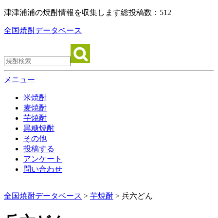
津津浦浦の焼酎情報を収集します
総投稿数：512
全国焼酎データベース
メニュー
米焼酎
麦焼酎
芋焼酎
黒糖焼酎
その他
投稿する
アンケート
問い合わせ
全国焼酎データベース
>
芋焼酎
> 兵六どん