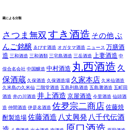
蔵による分類
すき酒造
さつま無双
その他
ぶ
んご銘醸
万膳酒
ゑびす酒造
オガタマ酒造
ニュース
造
上妻酒造
三和酒造
三和酒類
三宅島酒造
三岳酒造
中
丸西酒造
久
中村酒造
俣合名会社
中国醸造
保酒蔵
久家本店
久保酒造
久保酒造場
久米仙酒造
久米島の久米仙
二階堂酒造
五島列島酒造
五島灘酒造
五町田
井上酒造
京屋酒造
酒造
井の川酒造
今里酒造
仙頭酒
佐夛宗二商店
佐藤焼
造
仲間酒造
伊是名酒造
佐藤酒造
八丈興発
八千代伝酒
酎製造場
原口酒造
造