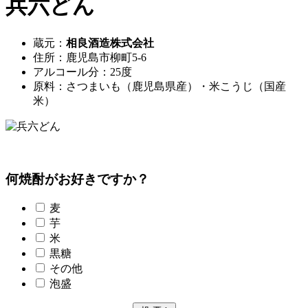
兵六どん
蔵元：
相良酒造株式会社
住所：鹿児島市柳町5-6
アルコール分：25度
原料：さつまいも（鹿児島県産）・米こうじ（国産
米）
何焼酎がお好きですか？
麦
芋
米
黒糖
その他
泡盛