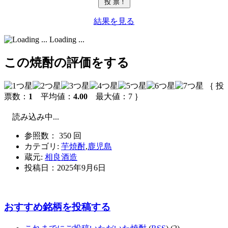
結果を見る
Loading ...
この焼酎の評価をする
｛ 投
票数：
1
平均値：
4.00
最大値：7 ｝
読み込み中...
参照数： 350 回
カテゴリ:
芋焼酎
,
鹿児島
蔵元:
相良酒造
投稿日：
2025年9月6日
おすすめ銘柄を投稿する