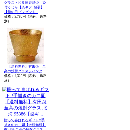
グラス・和食器香酒盃 染
付くじら【楽ギフ_包装】
【母の日プレゼント...
価格：3,780円（税込、送料
別）
【送料無料】有田焼 至
高の焼酎グラスジパング
価格：4,320円（税込、送料
込）
贈って喜ばれるギフト!!手
描きのカニ図【送料無料】
有田焼 至高の焼酎グラス