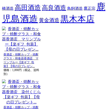
鹿
高田酒造
高良酒造
橋酒造
鳥飼酒造
鷹正宗
児島酒造
黒木本店
黄金酒造
香酒盃・焼酎カップ・焼酎
グラス・和食器香酒盃 マ
リンブルー【楽ギフ_包
装】【母の日プレゼン...
価格：1,890円（税込、送料
別）
香酒盃・焼酎カップ・焼酎