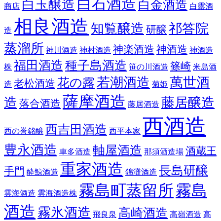
白石酒造
白玉醸造
白金酒造
商店
白露酒
相良酒造
知覧醸造
祁答院
研醸
造
蒸溜所
神楽酒造
神酒造
神川酒造
神村酒造
神酒造
福田酒造
種子島酒造
篠崎
株
笹の川酒造
米島酒
若潮酒造
萬世酒
花の露
老松酒造
造
菊姫
薩摩酒造
造
藤居醸造
落合酒造
藤居酒造
西酒造
西吉田酒造
西の誉銘醸
西平本家
豊永酒造
軸屋酒造
酒蔵王
車多酒造
那須酒造場
重家酒造
長島研醸
手門
酔鯨酒造
錦灘酒造
霧島町蒸留所
霧島
雲海酒造
雲海酒造株
酒造
霧氷酒造
高崎酒造
飛良泉
高嶺酒造
高