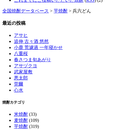
これまでにご投稿いただいた焼酎
(
RSS
) (2)
全国焼酎データベース
>
芋焼酎
> 兵六どん
最近の投稿
アサヒ
追伸 古々酒 悠然
小鹿 荒濾過 一年寝かせ
八重桜
春さつま旬あがり
アサヅクヨ
武家屋敷
悪太郎
莞爾
心水
焼酎カテゴリ
米焼酎
(33)
麦焼酎
(109)
芋焼酎
(319)