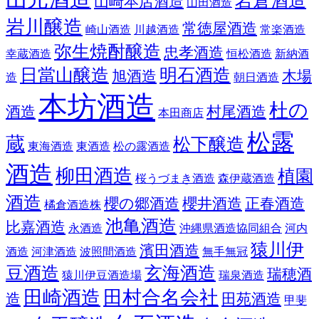
岩倉酒造
山崎本店酒造
山田酒造
岩川醸造
常徳屋酒造
崎山酒造
川越酒造
常楽酒造
弥生焼酎醸造
忠孝酒造
幸蔵酒造
恒松酒造
新納酒
日當山醸造
明石酒造
旭酒造
木場
造
朝日酒造
本坊酒造
杜の
酒造
村尾酒造
本田商店
松露
蔵
松下醸造
東海酒造
東酒造
松の露酒造
酒造
柳田酒造
植園
桜うづまき酒造
森伊蔵酒造
酒造
櫻の郷酒造
櫻井酒造
正春酒造
橘倉酒造株
池亀酒造
比嘉酒造
永酒造
沖縄県酒造協同組合
河内
猿川伊
濱田酒造
酒造
河津酒造
波照間酒造
無手無冠
豆酒造
玄海酒造
瑞穂酒
猿川伊豆酒造場
瑞泉酒造
田崎酒造
田村合名会社
造
田苑酒造
甲斐