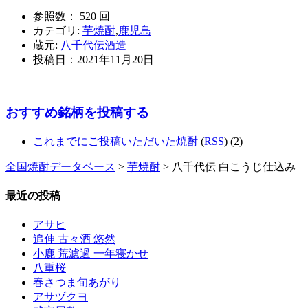
参照数： 520 回
カテゴリ:
芋焼酎
,
鹿児島
蔵元:
八千代伝酒造
投稿日：
2021年11月20日
おすすめ銘柄を投稿する
これまでにご投稿いただいた焼酎
(
RSS
) (2)
全国焼酎データベース
>
芋焼酎
> 八千代伝 白こうじ仕込み
最近の投稿
アサヒ
追伸 古々酒 悠然
小鹿 荒濾過 一年寝かせ
八重桜
春さつま旬あがり
アサヅクヨ