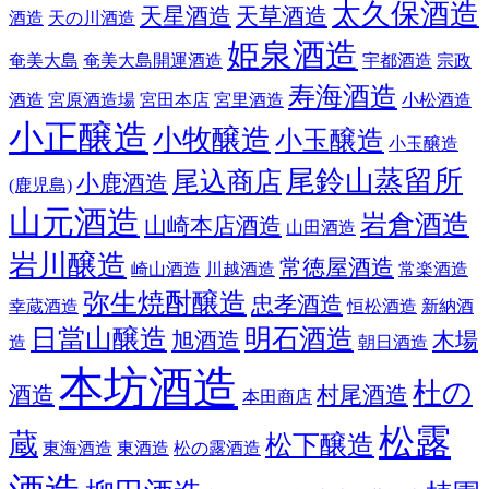
太久保酒造
天星酒造
天草酒造
酒造
天の川酒造
姫泉酒造
奄美大島
奄美大島開運酒造
宇都酒造
宗政
寿海酒造
酒造
宮原酒造場
宮田本店
宮里酒造
小松酒造
小正醸造
小牧醸造
小玉醸造
小玉醸造
尾鈴山蒸留所
尾込商店
小鹿酒造
(鹿児島)
山元酒造
岩倉酒造
山崎本店酒造
山田酒造
岩川醸造
常徳屋酒造
崎山酒造
川越酒造
常楽酒造
弥生焼酎醸造
忠孝酒造
幸蔵酒造
恒松酒造
新納酒
日當山醸造
明石酒造
旭酒造
木場
造
朝日酒造
本坊酒造
杜の
酒造
村尾酒造
本田商店
松露
蔵
松下醸造
東海酒造
東酒造
松の露酒造