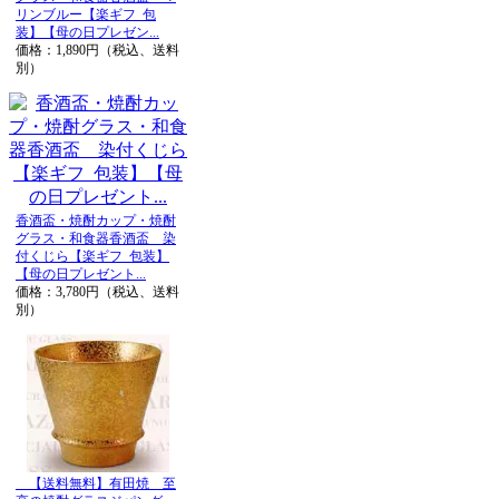
リンブルー【楽ギフ_包
装】【母の日プレゼン...
価格：1,890円（税込、送料
別）
香酒盃・焼酎カップ・焼酎
グラス・和食器香酒盃 染
付くじら【楽ギフ_包装】
【母の日プレゼント...
価格：3,780円（税込、送料
別）
【送料無料】有田焼 至