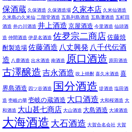
保酒蔵
久家本店
久保酒造
久保酒造場
久米仙酒造
久米島の久米仙
二階堂酒造
五島列島酒造
五島灘酒造
五町田
井上酒造
京屋酒造
酒造
井の川酒造
今里酒造
仙頭酒
佐夛宗二商店
佐藤焼
造
仲間酒造
伊是名酒造
佐藤酒造
八丈興発
八千代伝酒
酎製造場
原口酒造
造
八鹿酒造
出水酒造
南酒造
原田酒造
古澤醸造
吉永酒造
喜
吹上焼酎
喜久水酒造
国分酒造
界島酒造
四ツ谷酒造
堤酒造
塩田酒
大口酒造
壱岐の蔵酒造
造
壱岐の華
大和桜酒造
大
大山甚七商店
大島酒造
和酒造
大山酒造
大浦酒造
大海酒造
大石酒造
大賀合名会社
大賀