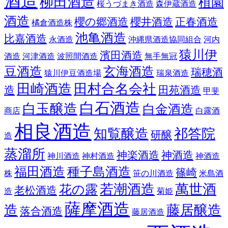
酒造
柳田酒造
植園
桜うづまき酒造
森伊蔵酒造
酒造
櫻の郷酒造
櫻井酒造
正春酒造
橘倉酒造株
池亀酒造
比嘉酒造
永酒造
沖縄県酒造協同組合
河内
猿川伊
濱田酒造
酒造
河津酒造
波照間酒造
無手無冠
豆酒造
玄海酒造
瑞穂酒
猿川伊豆酒造場
瑞泉酒造
田崎酒造
田村合名会社
造
田苑酒造
甲斐
白石酒造
白玉醸造
白金酒造
商店
白露酒
相良酒造
知覧醸造
祁答院
研醸
造
蒸溜所
神楽酒造
神酒造
神川酒造
神村酒造
神酒造
福田酒造
種子島酒造
篠崎
株
笹の川酒造
米島酒
若潮酒造
萬世酒
花の露
老松酒造
造
菊姫
薩摩酒造
造
藤居醸造
落合酒造
藤居酒造