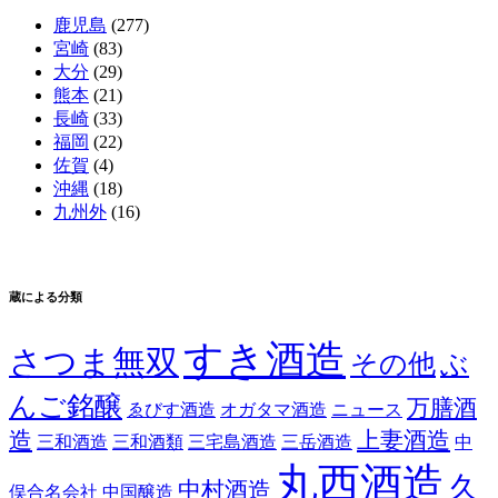
鹿児島
(277)
宮崎
(83)
大分
(29)
熊本
(21)
長崎
(33)
福岡
(22)
佐賀
(4)
沖縄
(18)
九州外
(16)
蔵による分類
すき酒造
さつま無双
その他
ぶ
んご銘醸
万膳酒
ゑびす酒造
オガタマ酒造
ニュース
造
上妻酒造
三和酒造
三和酒類
三宅島酒造
三岳酒造
中
丸西酒造
久
中村酒造
俣合名会社
中国醸造