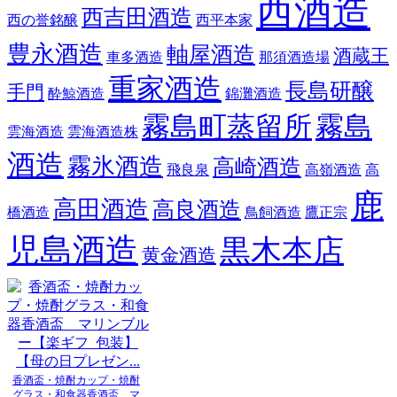
西酒造
西吉田酒造
西の誉銘醸
西平本家
豊永酒造
軸屋酒造
酒蔵王
車多酒造
那須酒造場
重家酒造
長島研醸
手門
酔鯨酒造
錦灘酒造
霧島町蒸留所
霧島
雲海酒造
雲海酒造株
酒造
霧氷酒造
高崎酒造
飛良泉
高嶺酒造
高
鹿
高田酒造
高良酒造
橋酒造
鳥飼酒造
鷹正宗
児島酒造
黒木本店
黄金酒造
香酒盃・焼酎カップ・焼酎
グラス・和食器香酒盃 マ