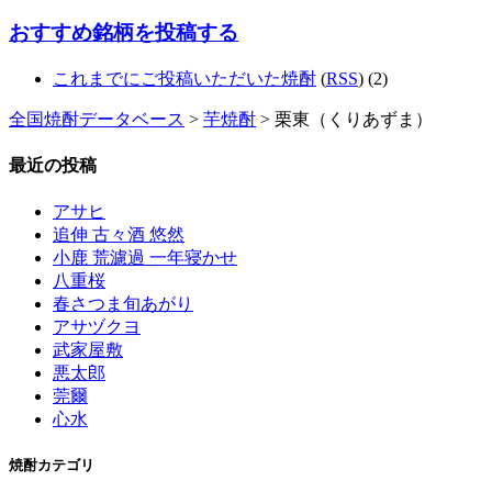
おすすめ銘柄を投稿する
これまでにご投稿いただいた焼酎
(
RSS
) (2)
全国焼酎データベース
>
芋焼酎
> 栗東（くりあずま）
最近の投稿
アサヒ
追伸 古々酒 悠然
小鹿 荒濾過 一年寝かせ
八重桜
春さつま旬あがり
アサヅクヨ
武家屋敷
悪太郎
莞爾
心水
焼酎カテゴリ