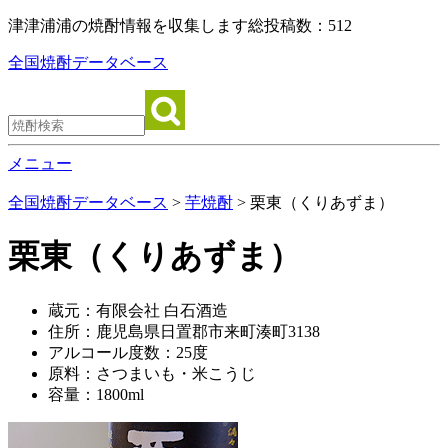
津津浦浦の焼酎情報を収集します
総投稿数：512
全国焼酎データベース
メニュー
全国焼酎データベース
>
芋焼酎
> 栗東（くりあずま）
栗東（くりあずま）
蔵元：有限会社 白石酒造
住所：鹿児島県日置郡市来町湊町3138
アルコール度数：25度
原料：さつまいも・米こうじ
容量：1800ml