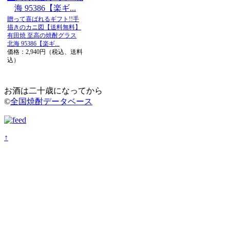
贈って喜ばれるギフト!!手
描きのカニ図【送料無料】
有田焼 至高の焼酎グラス
北海 95386【楽ギ...
価格：2,940円（税込、送料
込）
お酒は二十歳になってから
©
全国焼酎データベース
↑