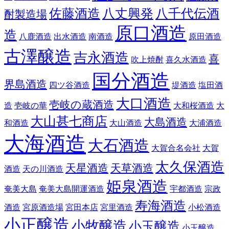
佐藤酒造
八丈興発
八千代伝酒
酎製造場
原口酒造
造
八鹿酒造
出水酒造
南酒造
原田酒造
古澤醸造
吉永酒造
喜
吹上焼酎
喜久水酒造
国分酒造
界島酒造
四ツ谷酒造
堤酒造
塩田酒
大口酒造
壱岐の蔵酒造
造
壱岐の華
大和桜酒造
大
大山甚七商店
大島酒造
和酒造
大山酒造
大浦酒造
大海酒造
大石酒造
大賀合名会社
大賀
太久保酒造
天星酒造
天草酒造
酒造
天の川酒造
姫泉酒造
奄美大島
奄美大島開運酒造
宇都酒造
宗政
寿海酒造
酒造
宮原酒造場
宮田本店
宮里酒造
小松酒造
小正醸造
小牧醸造
小玉醸造
小玉醸造