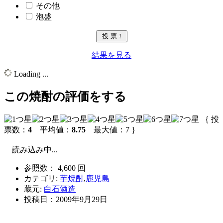
その他
泡盛
結果を見る
Loading ...
この焼酎の評価をする
｛ 投
票数：
4
平均値：
8.75
最大値：7 ｝
読み込み中...
参照数： 4,600 回
カテゴリ:
芋焼酎
,
鹿児島
蔵元:
白石酒造
投稿日：
2009年9月29日