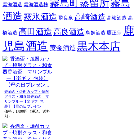
霧島町蒸留所
霧島
雲海酒造
雲海酒造株
酒造
霧氷酒造
高崎酒造
飛良泉
高嶺酒造
高
鹿
高田酒造
高良酒造
橋酒造
鳥飼酒造
鷹正宗
児島酒造
黒木本店
黄金酒造
香酒盃・焼酎カップ・焼酎
グラス・和食器香酒盃 マ
リンブルー【楽ギフ_包
装】【母の日プレゼン...
価格：1,890円（税込、送料
別）