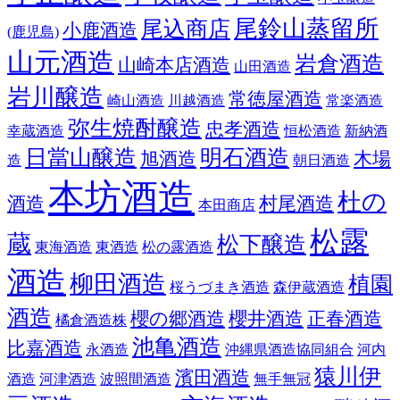
尾鈴山蒸留所
尾込商店
小鹿酒造
(鹿児島)
山元酒造
岩倉酒造
山崎本店酒造
山田酒造
岩川醸造
常徳屋酒造
崎山酒造
川越酒造
常楽酒造
弥生焼酎醸造
忠孝酒造
幸蔵酒造
恒松酒造
新納酒
日當山醸造
明石酒造
旭酒造
木場
造
朝日酒造
本坊酒造
杜の
酒造
村尾酒造
本田商店
松露
蔵
松下醸造
東海酒造
東酒造
松の露酒造
酒造
柳田酒造
植園
桜うづまき酒造
森伊蔵酒造
酒造
櫻の郷酒造
櫻井酒造
正春酒造
橘倉酒造株
池亀酒造
比嘉酒造
永酒造
沖縄県酒造協同組合
河内
猿川伊
濱田酒造
酒造
河津酒造
波照間酒造
無手無冠