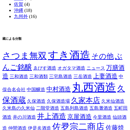
佐賀
(4)
沖縄
(18)
九州外
(16)
蔵による分類
すき酒造
さつま無双
その他
ぶ
んご銘醸
万膳酒
ゑびす酒造
オガタマ酒造
ニュース
造
上妻酒造
三和酒造
三和酒類
三宅島酒造
三岳酒造
中
丸西酒造
久
中村酒造
俣合名会社
中国醸造
保酒蔵
久家本店
久保酒造
久保酒造場
久米仙酒造
久米島の久米仙
二階堂酒造
五島列島酒造
五島灘酒造
五町田
井上酒造
京屋酒造
酒造
井の川酒造
今里酒造
仙頭酒
佐夛宗二商店
佐藤焼
造
仲間酒造
伊是名酒造