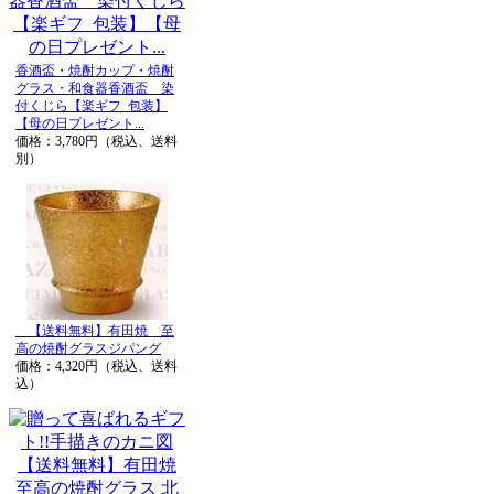
香酒盃・焼酎カップ・焼酎
グラス・和食器香酒盃 染
付くじら【楽ギフ_包装】
【母の日プレゼント...
価格：3,780円（税込、送料
別）
【送料無料】有田焼 至
高の焼酎グラスジパング
価格：4,320円（税込、送料
込）