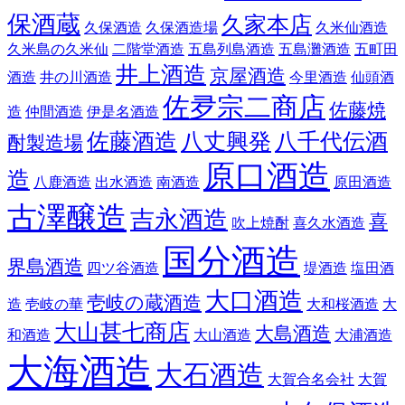
保酒蔵
久家本店
久保酒造
久保酒造場
久米仙酒造
久米島の久米仙
二階堂酒造
五島列島酒造
五島灘酒造
五町田
井上酒造
京屋酒造
酒造
井の川酒造
今里酒造
仙頭酒
佐夛宗二商店
佐藤焼
造
仲間酒造
伊是名酒造
佐藤酒造
八丈興発
八千代伝酒
酎製造場
原口酒造
造
八鹿酒造
出水酒造
南酒造
原田酒造
古澤醸造
吉永酒造
喜
吹上焼酎
喜久水酒造
国分酒造
界島酒造
四ツ谷酒造
堤酒造
塩田酒
大口酒造
壱岐の蔵酒造
造
壱岐の華
大和桜酒造
大
大山甚七商店
大島酒造
和酒造
大山酒造
大浦酒造
大海酒造
大石酒造
大賀合名会社
大賀