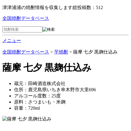
津津浦浦の焼酎情報を収集します
総投稿数：512
全国焼酎データベース
メニュー
全国焼酎データベース
>
芋焼酎
> 薩摩 七夕 黒麹仕込み
薩摩 七夕 黒麹仕込み
蔵元：田崎酒造株式会社
住所：鹿児島県いちき串木野市大里696
アルコール度数：25度
原料：さつまいも・米麹
容量：720ml