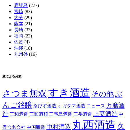
鹿児島
(277)
宮崎
(83)
大分
(29)
熊本
(21)
長崎
(33)
福岡
(22)
佐賀
(4)
沖縄
(18)
九州外
(16)
蔵による分類
すき酒造
さつま無双
その他
ぶ
んご銘醸
万膳酒
ゑびす酒造
オガタマ酒造
ニュース
造
上妻酒造
三和酒造
三和酒類
三宅島酒造
三岳酒造
中
丸西酒造
久
中村酒造
俣合名会社
中国醸造