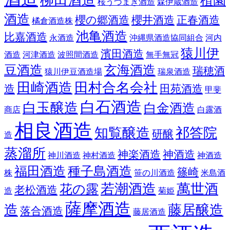
植園
桜うづまき酒造
森伊蔵酒造
酒造
櫻の郷酒造
櫻井酒造
正春酒造
橘倉酒造株
池亀酒造
比嘉酒造
永酒造
沖縄県酒造協同組合
河内
猿川伊
濱田酒造
酒造
河津酒造
波照間酒造
無手無冠
豆酒造
玄海酒造
瑞穂酒
猿川伊豆酒造場
瑞泉酒造
田崎酒造
田村合名会社
造
田苑酒造
甲斐
白石酒造
白玉醸造
白金酒造
商店
白露酒
相良酒造
知覧醸造
祁答院
研醸
造
蒸溜所
神楽酒造
神酒造
神川酒造
神村酒造
神酒造
福田酒造
種子島酒造
篠崎
株
笹の川酒造
米島酒
若潮酒造
萬世酒
花の露
老松酒造
造
菊姫
薩摩酒造
造
藤居醸造
落合酒造
藤居酒造