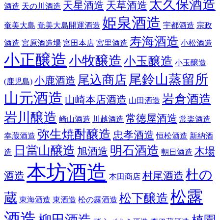
太久保酒造
天星酒造
天草酒造
酒造
天の川酒造
姫泉酒造
奄美大島
奄美大島開運酒造
宇都酒造
宗政
寿海酒造
酒造
宮原酒造場
宮田本店
宮里酒造
小松酒造
小正醸造
小牧醸造
小玉醸造
小玉醸造
尾鈴山蒸留所
尾込商店
小鹿酒造
(鹿児島)
山元酒造
岩倉酒造
山崎本店酒造
山田酒造
岩川醸造
常徳屋酒造
崎山酒造
川越酒造
常楽酒造
弥生焼酎醸造
忠孝酒造
幸蔵酒造
恒松酒造
新納酒
日當山醸造
明石酒造
旭酒造
木場
造
朝日酒造
本坊酒造
杜の
酒造
村尾酒造
本田商店
松露
蔵
松下醸造
東海酒造
東酒造
松の露酒造
酒造
柳田酒造