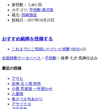
参照数： 1,461 回
カテゴリ:
芋焼酎
,
鹿児島
蔵元:
田崎酒造
投稿日：
2017年10月25日
おすすめ銘柄を投稿する
これまでにご投稿いただいた焼酎
(
RSS
) (2)
全国焼酎データベース
>
芋焼酎
> 薩摩 七夕 黒麹仕込み
最近の投稿
アサヒ
追伸 古々酒 悠然
小鹿 荒濾過 一年寝かせ
八重桜
春さつま旬あがり
アサヅクヨ