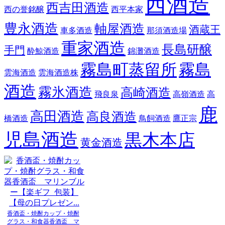
西酒造
西吉田酒造
西の誉銘醸
西平本家
豊永酒造
軸屋酒造
酒蔵王
車多酒造
那須酒造場
重家酒造
長島研醸
手門
酔鯨酒造
錦灘酒造
霧島町蒸留所
霧島
雲海酒造
雲海酒造株
酒造
霧氷酒造
高崎酒造
飛良泉
高嶺酒造
高
鹿
高田酒造
高良酒造
橋酒造
鳥飼酒造
鷹正宗
児島酒造
黒木本店
黄金酒造
香酒盃・焼酎カップ・焼酎
グラス・和食器香酒盃 マ