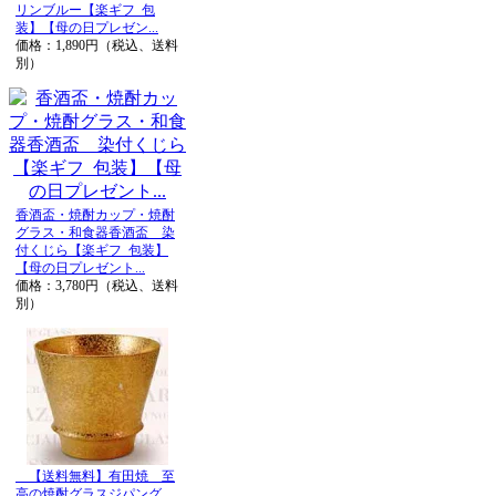
リンブルー【楽ギフ_包
装】【母の日プレゼン...
価格：1,890円（税込、送料
別）
香酒盃・焼酎カップ・焼酎
グラス・和食器香酒盃 染
付くじら【楽ギフ_包装】
【母の日プレゼント...
価格：3,780円（税込、送料
別）
【送料無料】有田焼 至
高の焼酎グラスジパング