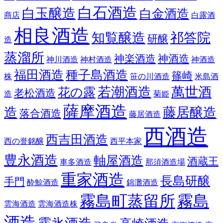
白石酒造
白玉醸造
白金酒造
商店
白露酒
相良酒造
知覧醸造
祁答院
研醸
造
蒸溜所
神楽酒造
神酒造
神川酒造
神村酒造
神酒造
福田酒造
種子島酒造
篠崎
株
笹の川酒造
米島酒
若潮酒造
萬世酒
花の露
老松酒造
造
菊姫
薩摩酒造
造
藤居醸造
落合酒造
藤居酒造
西酒造
西吉田酒造
西の誉銘醸
西平本家
豊永酒造
軸屋酒造
酒蔵王
車多酒造
那須酒造場
重家酒造
長島研醸
手門
酔鯨酒造
錦灘酒造
霧島町蒸留所
霧島
雲海酒造
雲海酒造株
酒造