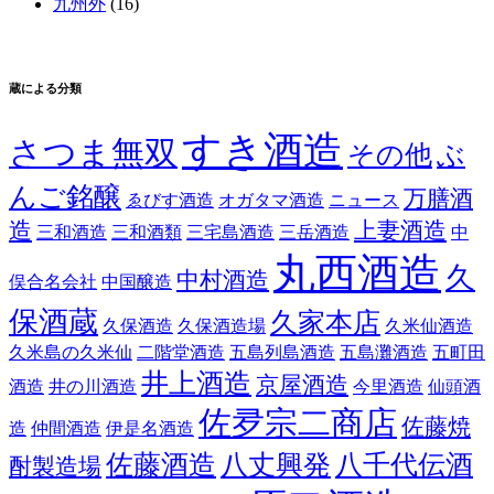
九州外
(16)
蔵による分類
すき酒造
さつま無双
その他
ぶ
んご銘醸
万膳酒
ゑびす酒造
オガタマ酒造
ニュース
造
上妻酒造
三和酒造
三和酒類
三宅島酒造
三岳酒造
中
丸西酒造
久
中村酒造
俣合名会社
中国醸造
保酒蔵
久家本店
久保酒造
久保酒造場
久米仙酒造
久米島の久米仙
二階堂酒造
五島列島酒造
五島灘酒造
五町田
井上酒造
京屋酒造
酒造
井の川酒造
今里酒造
仙頭酒
佐夛宗二商店
佐藤焼
造
仲間酒造
伊是名酒造
佐藤酒造
八丈興発
八千代伝酒
酎製造場