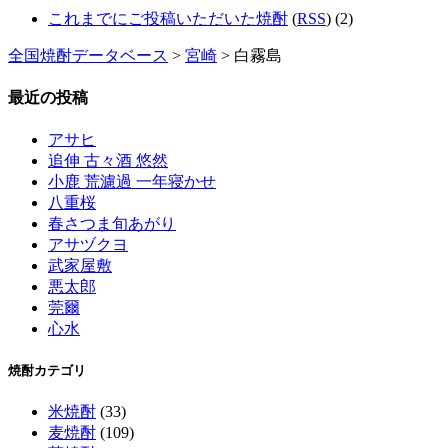
これまでにご投稿いただいた焼酎
(
RSS
) (2)
全国焼酎データベース
>
宮崎
> 白霧島
最近の投稿
アサヒ
追伸 古々酒 悠然
小鹿 荒濾過 一年寝かせ
八重桜
春さつま旬あがり
アサヅクヨ
武家屋敷
悪太郎
莞爾
心水
焼酎カテゴリ
米焼酎
(33)
麦焼酎
(109)