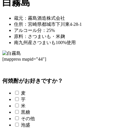
白霧島
蔵元：霧島酒造株式会社
住所：宮崎県都城市下川東4-28-1
アルコール分：25%
原料：さつまいも・米麹
南九州産さつまいも100%使用
[mappress mapid=”44″]
何焼酎がお好きですか？
麦
芋
米
黒糖
その他
泡盛