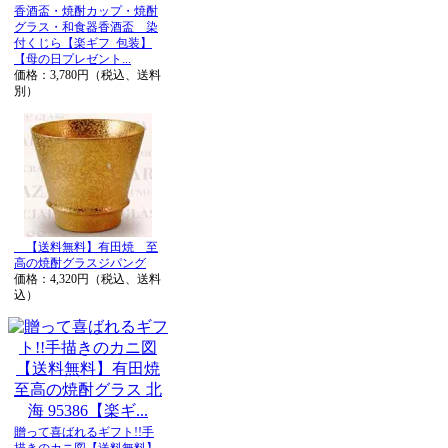
香酒盃・焼酎カップ・焼酎
グラス・和食器香酒盃 染
付くじら【楽ギフ_包装】
【母の日プレゼント...
価格：3,780円（税込、送料
別）
【送料無料】有田焼 至
高の焼酎グラスジパング
価格：4,320円（税込、送料
込）
贈って喜ばれるギフト!!手
描きのカニ図【送料無料】