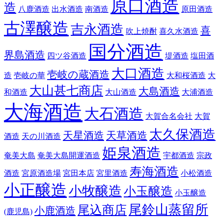
原口酒造
造
八鹿酒造
出水酒造
南酒造
原田酒造
古澤醸造
吉永酒造
喜
吹上焼酎
喜久水酒造
国分酒造
界島酒造
四ツ谷酒造
堤酒造
塩田酒
大口酒造
壱岐の蔵酒造
造
壱岐の華
大和桜酒造
大
大山甚七商店
大島酒造
和酒造
大山酒造
大浦酒造
大海酒造
大石酒造
大賀合名会社
大賀
太久保酒造
天星酒造
天草酒造
酒造
天の川酒造
姫泉酒造
奄美大島
奄美大島開運酒造
宇都酒造
宗政
寿海酒造
酒造
宮原酒造場
宮田本店
宮里酒造
小松酒造
小正醸造
小牧醸造
小玉醸造
小玉醸造
尾鈴山蒸留所
尾込商店
小鹿酒造
(鹿児島)