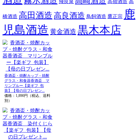
霧氷酒造
高崎酒造
飛良泉
高嶺酒造
高
鹿
高田酒造
高良酒造
橋酒造
鳥飼酒造
鷹正宗
児島酒造
黒木本店
黄金酒造
香酒盃・焼酎カップ・焼酎
グラス・和食器香酒盃 マ
リンブルー【楽ギフ_包
装】【母の日プレゼン...
価格：1,890円（税込、送料
別）