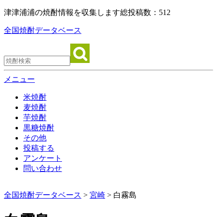
津津浦浦の焼酎情報を収集します
総投稿数：512
全国焼酎データベース
メニュー
米焼酎
麦焼酎
芋焼酎
黒糖焼酎
その他
投稿する
アンケート
問い合わせ
全国焼酎データベース
>
宮崎
> 白霧島