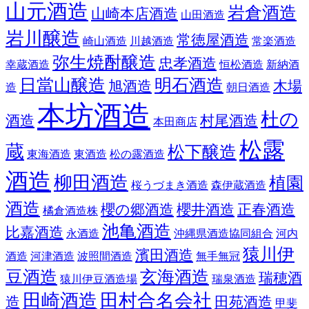
山元酒造
岩倉酒造
山崎本店酒造
山田酒造
岩川醸造
常徳屋酒造
崎山酒造
川越酒造
常楽酒造
弥生焼酎醸造
忠孝酒造
幸蔵酒造
恒松酒造
新納酒
日當山醸造
明石酒造
旭酒造
木場
造
朝日酒造
本坊酒造
杜の
酒造
村尾酒造
本田商店
松露
蔵
松下醸造
東海酒造
東酒造
松の露酒造
酒造
柳田酒造
植園
桜うづまき酒造
森伊蔵酒造
酒造
櫻の郷酒造
櫻井酒造
正春酒造
橘倉酒造株
池亀酒造
比嘉酒造
永酒造
沖縄県酒造協同組合
河内
猿川伊
濱田酒造
酒造
河津酒造
波照間酒造
無手無冠
豆酒造
玄海酒造
瑞穂酒
猿川伊豆酒造場
瑞泉酒造
田崎酒造
田村合名会社
造
田苑酒造
甲斐