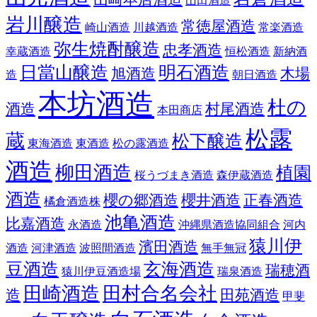
山田酒造
岩川醸造
常徳屋酒造
崎山酒造
川越酒造
常楽酒造
弥生焼酎醸造
忠孝酒造
幸蔵酒造
恒松酒造
新納酒
日當山醸造
明石酒造
旭酒造
木場
造
朝日酒造
本坊酒造
杜の
酒造
村尾酒造
本田商店
松露
蔵
松下醸造
東海酒造
東酒造
松の露酒造
酒造
柳田酒造
植園
桜うづまき酒造
森伊蔵酒造
酒造
櫻の郷酒造
櫻井酒造
正春酒造
橘倉酒造株
池亀酒造
比嘉酒造
永酒造
沖縄県酒造協同組合
河内
猿川伊
濱田酒造
酒造
河津酒造
波照間酒造
無手無冠
豆酒造
玄海酒造
瑞穂酒
猿川伊豆酒造場
瑞泉酒造
田崎酒造
田村合名会社
造
田苑酒造
甲斐