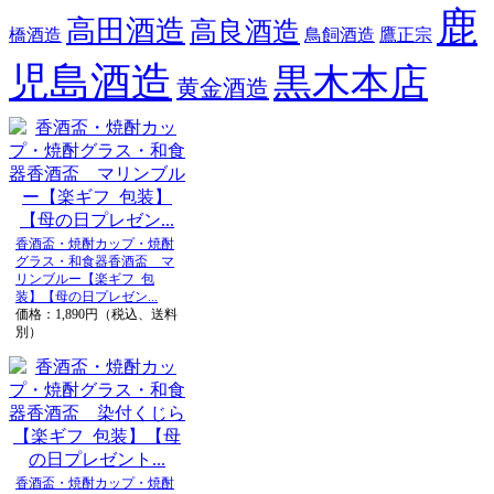
鹿
高田酒造
高良酒造
橋酒造
鳥飼酒造
鷹正宗
児島酒造
黒木本店
黄金酒造
香酒盃・焼酎カップ・焼酎
グラス・和食器香酒盃 マ
リンブルー【楽ギフ_包
装】【母の日プレゼン...
価格：1,890円（税込、送料
別）
香酒盃・焼酎カップ・焼酎