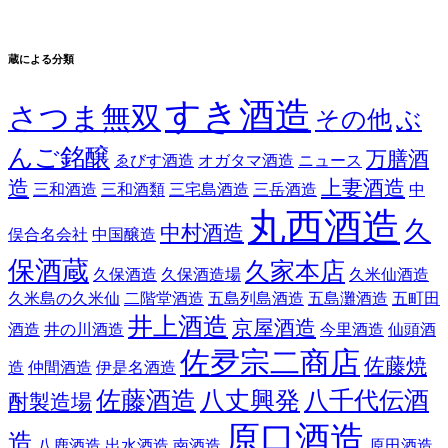
蔵による分類
すき酒造
さつま無双
その他
ぶ
んご銘醸
万膳酒
ゑびす酒造
オガタマ酒造
ニュース
造
上妻酒造
三和酒造
三和酒類
三宅島酒造
三岳酒造
中
丸西酒造
久
中村酒造
俣合名会社
中国醸造
保酒蔵
久家本店
久保酒造
久保酒造場
久米仙酒造
久米島の久米仙
二階堂酒造
五島列島酒造
五島灘酒造
五町田
井上酒造
京屋酒造
酒造
井の川酒造
今里酒造
仙頭酒
佐夛宗二商店
佐藤焼
造
仲間酒造
伊是名酒造
佐藤酒造
八丈興発
八千代伝酒
酎製造場
原口酒造
造
八鹿酒造
出水酒造
南酒造
原田酒造