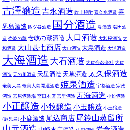
古澤醸造
吉永酒造
喜
吹上焼酎
喜久水酒造
国分酒造
界島酒造
四ツ谷酒造
堤酒造
塩田酒
大口酒造
壱岐の蔵酒造
造
壱岐の華
大和桜酒造
大
大山甚七商店
大島酒造
和酒造
大山酒造
大浦酒造
大海酒造
大石酒造
大賀合名会社
大賀
太久保酒造
天星酒造
天草酒造
酒造
天の川酒造
姫泉酒造
奄美大島
奄美大島開運酒造
宇都酒造
宗政
寿海酒造
酒造
宮原酒造場
宮田本店
宮里酒造
小松酒造
小正醸造
小牧醸造
小玉醸造
小玉醸造
尾鈴山蒸留所
尾込商店
小鹿酒造
(鹿児島)
山元酒造
岩倉酒造
山崎本店酒造