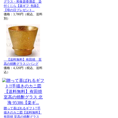
グラス・和食器香酒盃 染
付くじら【楽ギフ_包装】
【母の日プレゼント...
価格：3,780円（税込、送料
別）
【送料無料】有田焼 至
高の焼酎グラスジパング
価格：4,320円（税込、送料
込）
贈って喜ばれるギフト!!手
描きのカニ図【送料無料】
有田焼 至高の焼酎グラス