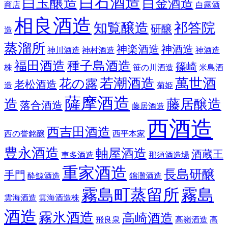
白石酒造
白玉醸造
白金酒造
商店
白露酒
相良酒造
知覧醸造
祁答院
研醸
造
蒸溜所
神楽酒造
神酒造
神川酒造
神村酒造
神酒造
福田酒造
種子島酒造
篠崎
株
笹の川酒造
米島酒
若潮酒造
萬世酒
花の露
老松酒造
造
菊姫
薩摩酒造
造
藤居醸造
落合酒造
藤居酒造
西酒造
西吉田酒造
西の誉銘醸
西平本家
豊永酒造
軸屋酒造
酒蔵王
車多酒造
那須酒造場
重家酒造
長島研醸
手門
酔鯨酒造
錦灘酒造
霧島町蒸留所
霧島
雲海酒造
雲海酒造株
酒造
霧氷酒造
高崎酒造
飛良泉
高嶺酒造
高