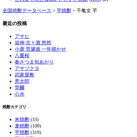
全国焼酎データベース
>
芋焼酎
> 千亀女 芋
最近の投稿
アサヒ
追伸 古々酒 悠然
小鹿 荒濾過 一年寝かせ
八重桜
春さつま旬あがり
アサヅクヨ
武家屋敷
悪太郎
莞爾
心水
焼酎カテゴリ
米焼酎
(33)
麦焼酎
(109)
芋焼酎
(319)