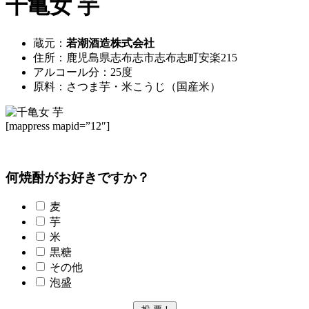
千亀女 芋
蔵元：
若潮酒造株式会社
住所：鹿児島県志布志市志布志町安楽215
アルコール分：25度
原料：さつま芋・米こうじ（国産米）
[mappress mapid=”12″]
何焼酎がお好きですか？
麦
芋
米
黒糖
その他
泡盛