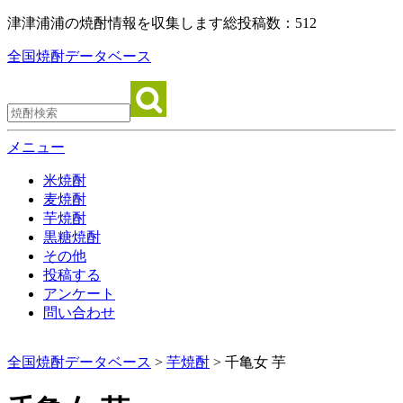
津津浦浦の焼酎情報を収集します
総投稿数：512
全国焼酎データベース
メニュー
米焼酎
麦焼酎
芋焼酎
黒糖焼酎
その他
投稿する
アンケート
問い合わせ
全国焼酎データベース
>
芋焼酎
> 千亀女 芋