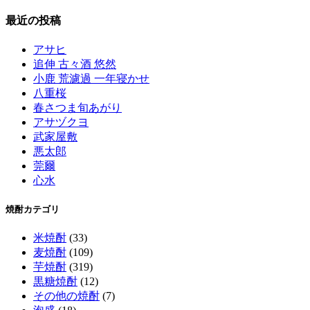
最近の投稿
アサヒ
追伸 古々酒 悠然
小鹿 荒濾過 一年寝かせ
八重桜
春さつま旬あがり
アサヅクヨ
武家屋敷
悪太郎
莞爾
心水
焼酎カテゴリ
米焼酎
(33)
麦焼酎
(109)
芋焼酎
(319)
黒糖焼酎
(12)
その他の焼酎
(7)