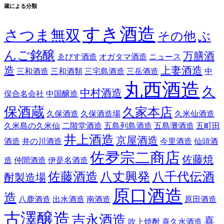
蔵による分類
すき酒造
さつま無双
その他
ぶ
んご銘醸
万膳酒
ゑびす酒造
オガタマ酒造
ニュース
造
上妻酒造
三和酒造
三和酒類
三宅島酒造
三岳酒造
中
丸西酒造
久
中村酒造
俣合名会社
中国醸造
保酒蔵
久家本店
久保酒造
久保酒造場
久米仙酒造
久米島の久米仙
二階堂酒造
五島列島酒造
五島灘酒造
五町田
井上酒造
京屋酒造
酒造
井の川酒造
今里酒造
仙頭酒
佐夛宗二商店
佐藤焼
造
仲間酒造
伊是名酒造
佐藤酒造
八丈興発
八千代伝酒
酎製造場
原口酒造
造
八鹿酒造
出水酒造
南酒造
原田酒造
古澤醸造
吉永酒造
喜
吹上焼酎
喜久水酒造