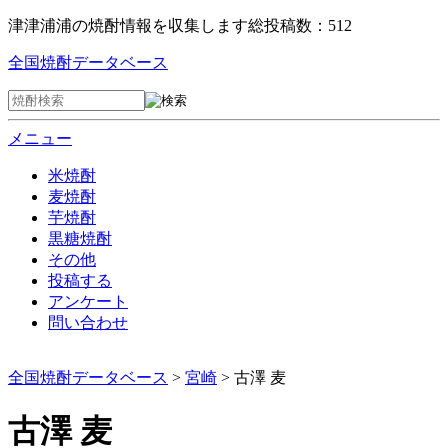
津津浦浦の焼酎情報を収集します
総投稿数：512
全国焼酎データベース
メニュー
米焼酎
麦焼酎
芋焼酎
黒糖焼酎
その他
投稿する
アンケート
問い合わせ
全国焼酎データベース
>
宮崎
> 古澤 麦
古澤 麦