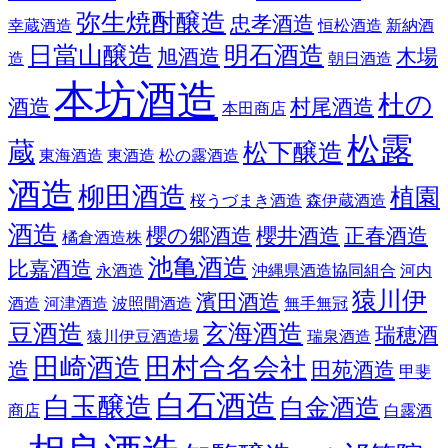
弥生焼酎醸造
忠孝酒造
幸蔵酒造
恒松酒造
新納酒
日當山醸造
明石酒造
旭酒造
木場
造
朝日酒造
本坊酒造
杜の
酒造
村尾酒造
本田商店
松露
蔵
松下醸造
東海酒造
東酒造
松の露酒造
酒造
柳田酒造
植園
桜うづまき酒造
森伊蔵酒造
酒造
櫻の郷酒造
櫻井酒造
正春酒造
橘倉酒造株
池亀酒造
比嘉酒造
永酒造
沖縄県酒造協同組合
河内
猿川伊
濱田酒造
酒造
河津酒造
波照間酒造
無手無冠
豆酒造
玄海酒造
瑞穂酒
猿川伊豆酒造場
瑞泉酒造
田崎酒造
田村合名会社
造
田苑酒造
甲斐
白石酒造
白玉醸造
白金酒造
商店
白露酒