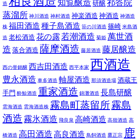
相良酒造
知覧醸造
祁答院
研醸
造
蒸溜所
神楽酒造
神酒造
神川酒造
神村酒造
神酒造
福田酒造
種子島酒造
篠崎
株
笹の川酒造
米島酒
若潮酒造
萬世酒
花の露
老松酒造
造
菊姫
薩摩酒造
造
藤居醸造
落合酒造
藤居酒造
西酒造
西吉田酒造
西の誉銘醸
西平本家
豊永酒造
軸屋酒造
酒蔵王
車多酒造
那須酒造場
重家酒造
長島研醸
手門
酔鯨酒造
錦灘酒造
霧島町蒸留所
霧島
雲海酒造
雲海酒造株
酒造
霧氷酒造
高崎酒造
飛良泉
高嶺酒造
高
鹿
高田酒造
高良酒造
橋酒造
鳥飼酒造
鷹正宗