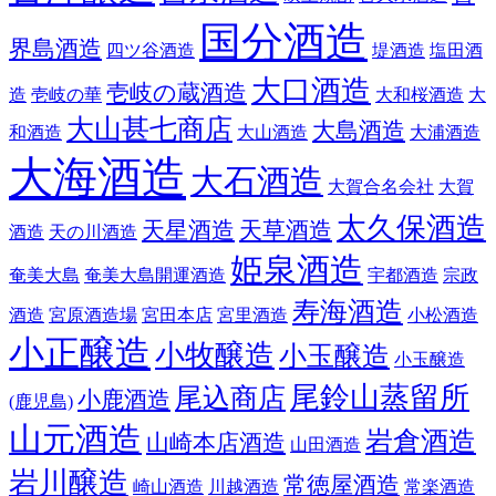
国分酒造
界島酒造
四ツ谷酒造
堤酒造
塩田酒
大口酒造
壱岐の蔵酒造
造
壱岐の華
大和桜酒造
大
大山甚七商店
大島酒造
和酒造
大山酒造
大浦酒造
大海酒造
大石酒造
大賀合名会社
大賀
太久保酒造
天星酒造
天草酒造
酒造
天の川酒造
姫泉酒造
奄美大島
奄美大島開運酒造
宇都酒造
宗政
寿海酒造
酒造
宮原酒造場
宮田本店
宮里酒造
小松酒造
小正醸造
小牧醸造
小玉醸造
小玉醸造
尾鈴山蒸留所
尾込商店
小鹿酒造
(鹿児島)
山元酒造
岩倉酒造
山崎本店酒造
山田酒造
岩川醸造
常徳屋酒造
崎山酒造
川越酒造
常楽酒造