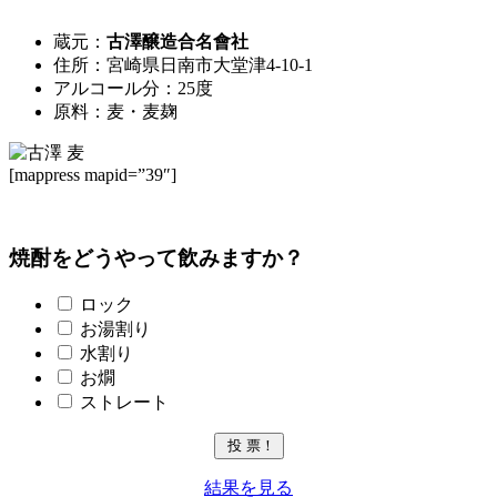
蔵元：
古澤醸造合名會社
住所：宮崎県日南市大堂津4-10-1
アルコール分：25度
原料：麦・麦麹
[mappress mapid=”39″]
焼酎をどうやって飲みますか？
ロック
お湯割り
水割り
お燗
ストレート
結果を見る