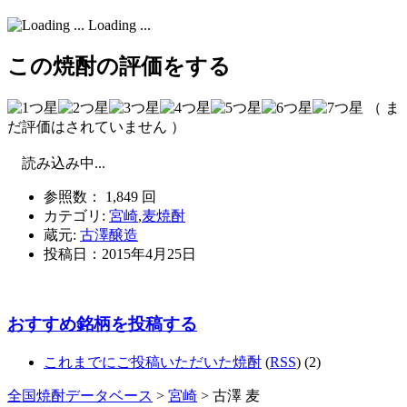
Loading ...
この焼酎の評価をする
（ ま
だ評価はされていません ）
読み込み中...
参照数： 1,849 回
カテゴリ:
宮崎
,
麦焼酎
蔵元:
古澤醸造
投稿日：
2015年4月25日
おすすめ銘柄を投稿する
これまでにご投稿いただいた焼酎
(
RSS
) (2)
全国焼酎データベース
>
宮崎
> 古澤 麦