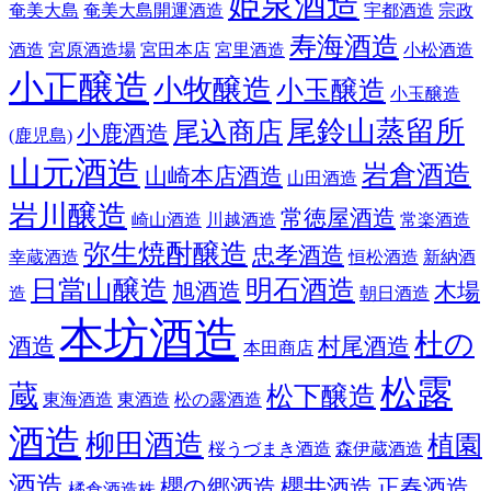
姫泉酒造
奄美大島
奄美大島開運酒造
宇都酒造
宗政
寿海酒造
酒造
宮原酒造場
宮田本店
宮里酒造
小松酒造
小正醸造
小牧醸造
小玉醸造
小玉醸造
尾鈴山蒸留所
尾込商店
小鹿酒造
(鹿児島)
山元酒造
岩倉酒造
山崎本店酒造
山田酒造
岩川醸造
常徳屋酒造
崎山酒造
川越酒造
常楽酒造
弥生焼酎醸造
忠孝酒造
幸蔵酒造
恒松酒造
新納酒
日當山醸造
明石酒造
旭酒造
木場
造
朝日酒造
本坊酒造
杜の
酒造
村尾酒造
本田商店
松露
蔵
松下醸造
東海酒造
東酒造
松の露酒造
酒造
柳田酒造
植園
桜うづまき酒造
森伊蔵酒造
酒造
櫻の郷酒造
櫻井酒造
正春酒造
橘倉酒造株