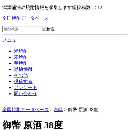
津津浦浦の焼酎情報を収集します
総投稿数：512
全国焼酎データベース
メニュー
米焼酎
麦焼酎
芋焼酎
黒糖焼酎
その他
投稿する
アンケート
問い合わせ
全国焼酎データベース
>
宮崎
> 御幣 原酒 38度
御幣 原酒 38度