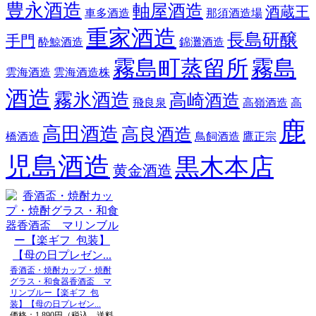
豊永酒造
軸屋酒造
酒蔵王
車多酒造
那須酒造場
重家酒造
長島研醸
手門
酔鯨酒造
錦灘酒造
霧島町蒸留所
霧島
雲海酒造
雲海酒造株
酒造
霧氷酒造
高崎酒造
飛良泉
高嶺酒造
高
鹿
高田酒造
高良酒造
橋酒造
鳥飼酒造
鷹正宗
児島酒造
黒木本店
黄金酒造
香酒盃・焼酎カップ・焼酎
グラス・和食器香酒盃 マ
リンブルー【楽ギフ_包
装】【母の日プレゼン...
価格：1,890円（税込、送料