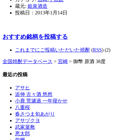
蔵元:
姫泉酒造
投稿日：
2013年1月14日
おすすめ銘柄を投稿する
これまでにご投稿いただいた焼酎
(
RSS
) (2)
全国焼酎データベース
>
宮崎
> 御幣 原酒 38度
最近の投稿
アサヒ
追伸 古々酒 悠然
小鹿 荒濾過 一年寝かせ
八重桜
春さつま旬あがり
アサヅクヨ
武家屋敷
悪太郎