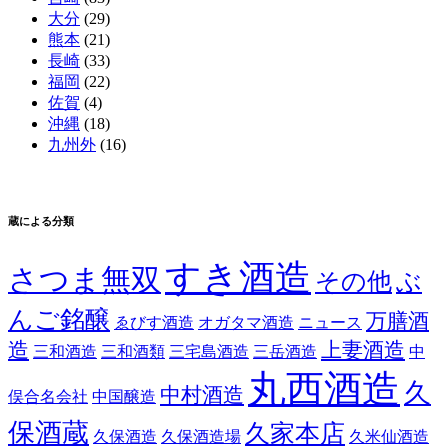
大分
(29)
熊本
(21)
長崎
(33)
福岡
(22)
佐賀
(4)
沖縄
(18)
九州外
(16)
蔵による分類
すき酒造
さつま無双
その他
ぶ
んご銘醸
万膳酒
ゑびす酒造
オガタマ酒造
ニュース
造
上妻酒造
三和酒造
三和酒類
三宅島酒造
三岳酒造
中
丸西酒造
久
中村酒造
俣合名会社
中国醸造
保酒蔵
久家本店
久保酒造
久保酒造場
久米仙酒造