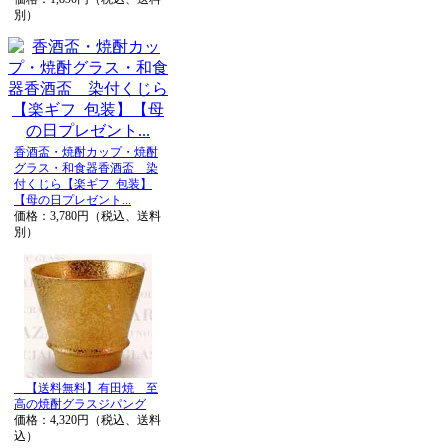
別）
香酒盃・焼酎カップ・焼酎
グラス・和食器香酒盃 染
付くじら【楽ギフ_包装】
【母の日プレゼント...
価格：3,780円（税込、送料
別）
【送料無料】有田焼 至
高の焼酎グラスジパング
価格：4,320円（税込、送料
込）