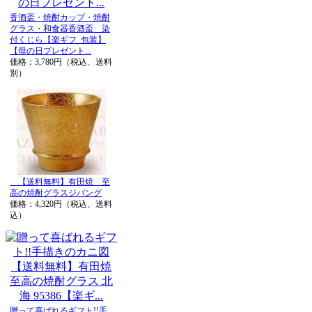
香酒盃・焼酎カップ・焼酎
グラス・和食器香酒盃 染
付くじら【楽ギフ_包装】
【母の日プレゼント...
価格：3,780円（税込、送料
別）
【送料無料】有田焼 至
高の焼酎グラスジパング
価格：4,320円（税込、送料
込）
贈って喜ばれるギフト!!手