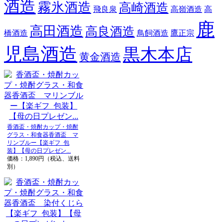
酒造
霧氷酒造
高崎酒造
飛良泉
高嶺酒造
高
鹿
高田酒造
高良酒造
橋酒造
鳥飼酒造
鷹正宗
児島酒造
黒木本店
黄金酒造
香酒盃・焼酎カップ・焼酎
グラス・和食器香酒盃 マ
リンブルー【楽ギフ_包
装】【母の日プレゼン...
価格：1,890円（税込、送料
別）