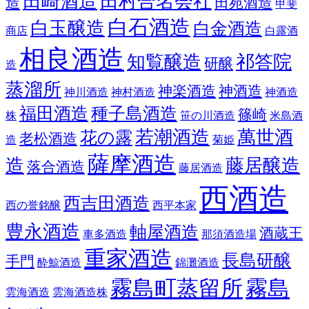
田崎酒造
田村合名会社
造
田苑酒造
甲斐
白石酒造
白玉醸造
白金酒造
商店
白露酒
相良酒造
知覧醸造
祁答院
研醸
造
蒸溜所
神楽酒造
神酒造
神川酒造
神村酒造
神酒造
福田酒造
種子島酒造
篠崎
株
笹の川酒造
米島酒
若潮酒造
萬世酒
花の露
老松酒造
造
菊姫
薩摩酒造
造
藤居醸造
落合酒造
藤居酒造
西酒造
西吉田酒造
西の誉銘醸
西平本家
豊永酒造
軸屋酒造
酒蔵王
車多酒造
那須酒造場
重家酒造
長島研醸
手門
酔鯨酒造
錦灘酒造
霧島町蒸留所
霧島
雲海酒造
雲海酒造株