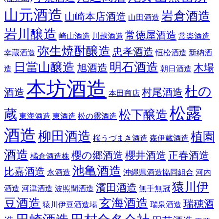
山元酒造
岩倉酒造
山崎本店酒造
山田酒造
岩川醸造
常徳屋酒造
崎山酒造
川越酒造
常楽酒造
弥生焼酎醸造
忠孝酒造
幸蔵酒造
恒松酒造
新納酒
日當山醸造
明石酒造
旭酒造
木場
造
朝日酒造
本坊酒造
杜の
酒造
村尾酒造
本田商店
松露
蔵
松下醸造
東海酒造
東酒造
松の露酒造
酒造
柳田酒造
植園
桜うづまき酒造
森伊蔵酒造
酒造
櫻の郷酒造
櫻井酒造
正春酒造
橘倉酒造株
池亀酒造
比嘉酒造
永酒造
沖縄県酒造協同組合
河内
猿川伊
濱田酒造
酒造
河津酒造
波照間酒造
無手無冠
豆酒造
玄海酒造
瑞穂酒
猿川伊豆酒造場
瑞泉酒造