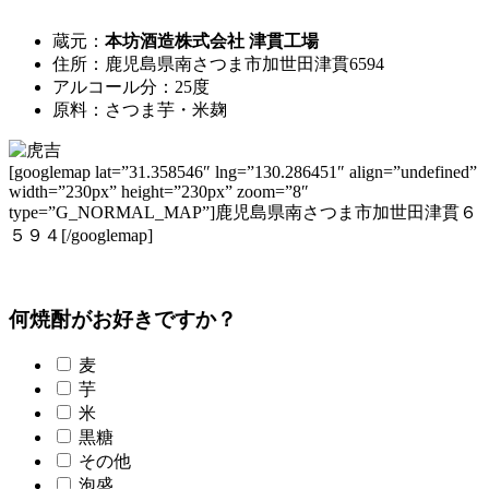
蔵元：
本坊酒造株式会社 津貫工場
住所：鹿児島県南さつま市加世田津貫6594
アルコール分：25度
原料：さつま芋・米麹
[googlemap lat=”31.358546″ lng=”130.286451″ align=”undefined”
width=”230px” height=”230px” zoom=”8″
type=”G_NORMAL_MAP”]鹿児島県南さつま市加世田津貫６
５９４[/googlemap]
何焼酎がお好きですか？
麦
芋
米
黒糖
その他
泡盛