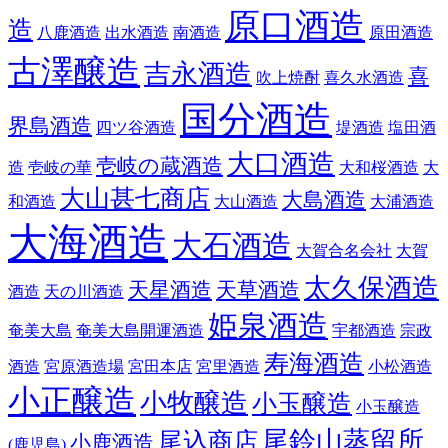
原口酒造
造
八鹿酒造
出水酒造
南酒造
原田酒造
古澤醸造
吉永酒造
喜
吹上焼酎
喜久水酒造
国分酒造
界島酒造
四ツ谷酒造
堤酒造
塩田酒
大口酒造
壱岐の蔵酒造
造
壱岐の華
大和桜酒造
大
大山甚七商店
大島酒造
和酒造
大山酒造
大浦酒造
大海酒造
大石酒造
大賀合名会社
大賀
太久保酒造
天星酒造
天草酒造
酒造
天の川酒造
姫泉酒造
奄美大島
奄美大島開運酒造
宇都酒造
宗政
寿海酒造
酒造
宮原酒造場
宮田本店
宮里酒造
小松酒造
小正醸造
小牧醸造
小玉醸造
小玉醸造
尾鈴山蒸留所
尾込商店
小鹿酒造
(鹿児島)