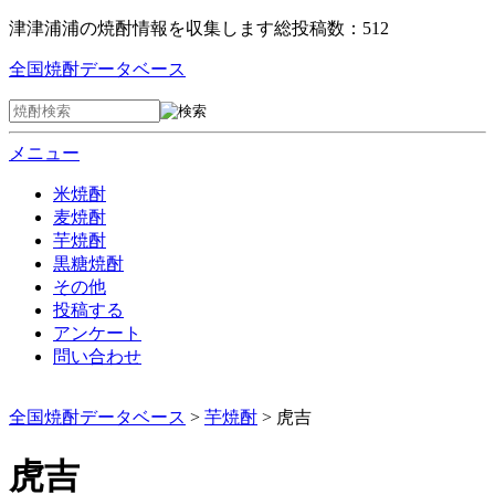
津津浦浦の焼酎情報を収集します
総投稿数：512
全国焼酎データベース
メニュー
米焼酎
麦焼酎
芋焼酎
黒糖焼酎
その他
投稿する
アンケート
問い合わせ
全国焼酎データベース
>
芋焼酎
> 虎吉
虎吉