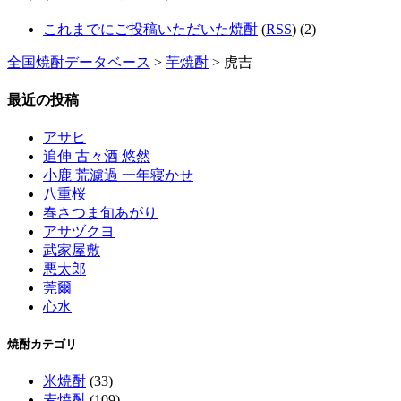
これまでにご投稿いただいた焼酎
(
RSS
) (2)
全国焼酎データベース
>
芋焼酎
> 虎吉
最近の投稿
アサヒ
追伸 古々酒 悠然
小鹿 荒濾過 一年寝かせ
八重桜
春さつま旬あがり
アサヅクヨ
武家屋敷
悪太郎
莞爾
心水
焼酎カテゴリ
米焼酎
(33)
麦焼酎
(109)