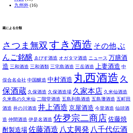
九州外
(16)
蔵による分類
すき酒造
さつま無双
その他
ぶ
んご銘醸
万膳酒
ゑびす酒造
オガタマ酒造
ニュース
造
上妻酒造
三和酒造
三和酒類
三宅島酒造
三岳酒造
中
丸西酒造
久
中村酒造
俣合名会社
中国醸造
保酒蔵
久家本店
久保酒造
久保酒造場
久米仙酒造
久米島の久米仙
二階堂酒造
五島列島酒造
五島灘酒造
五町田
井上酒造
京屋酒造
酒造
井の川酒造
今里酒造
仙頭酒
佐夛宗二商店
佐藤焼
造
仲間酒造
伊是名酒造
佐藤酒造
八丈興発
八千代伝酒
酎製造場