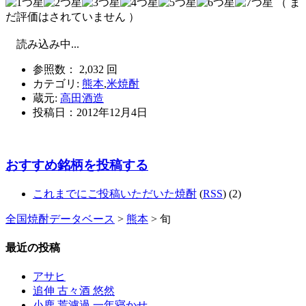
（ ま
だ評価はされていません ）
読み込み中...
参照数： 2,032 回
カテゴリ:
熊本
,
米焼酎
蔵元:
高田酒造
投稿日：
2012年12月4日
おすすめ銘柄を投稿する
これまでにご投稿いただいた焼酎
(
RSS
) (2)
全国焼酎データベース
>
熊本
> 旬
最近の投稿
アサヒ
追伸 古々酒 悠然
小鹿 荒濾過 一年寝かせ