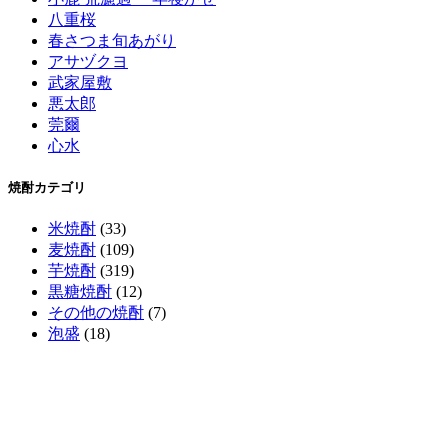
八重桜
春さつま旬あがり
アサヅクヨ
武家屋敷
悪太郎
莞爾
心水
焼酎カテゴリ
米焼酎
(33)
麦焼酎
(109)
芋焼酎
(319)
黒糖焼酎
(12)
その他の焼酎
(7)
泡盛
(18)