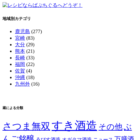
地域別カテゴリ
鹿児島
(277)
宮崎
(83)
大分
(29)
熊本
(21)
長崎
(33)
福岡
(22)
佐賀
(4)
沖縄
(18)
九州外
(16)
蔵による分類
すき酒造
さつま無双
その他
ぶ
んご銘醸
万膳酒
ゑびす酒造
オガタマ酒造
ニュース