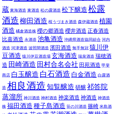
松露
蔵
松下醸造
東海酒造
東酒造
松の露酒造
酒造
柳田酒造
植園
桜うづまき酒造
森伊蔵酒造
酒造
櫻の郷酒造
櫻井酒造
正春酒造
橘倉酒造株
池亀酒造
比嘉酒造
永酒造
沖縄県酒造協同組合
河内
猿川伊
濱田酒造
酒造
河津酒造
波照間酒造
無手無冠
豆酒造
玄海酒造
瑞穂酒
猿川伊豆酒造場
瑞泉酒造
田崎酒造
田村合名会社
造
田苑酒造
甲斐
白石酒造
白玉醸造
白金酒造
商店
白露酒
相良酒造
知覧醸造
祁答院
研醸
造
蒸溜所
神楽酒造
神酒造
神川酒造
神村酒造
神酒造
福田酒造
種子島酒造
篠崎
株
笹の川酒造
米島酒