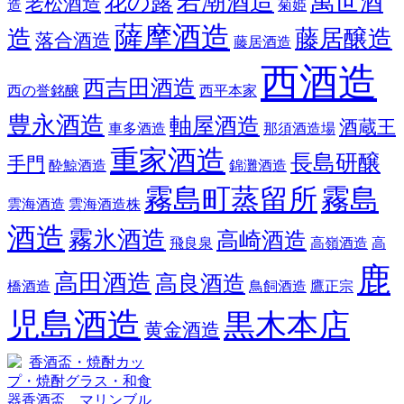
若潮酒造
萬世酒
花の露
老松酒造
造
菊姫
薩摩酒造
造
藤居醸造
落合酒造
藤居酒造
西酒造
西吉田酒造
西の誉銘醸
西平本家
豊永酒造
軸屋酒造
酒蔵王
車多酒造
那須酒造場
重家酒造
長島研醸
手門
酔鯨酒造
錦灘酒造
霧島町蒸留所
霧島
雲海酒造
雲海酒造株
酒造
霧氷酒造
高崎酒造
飛良泉
高嶺酒造
高
鹿
高田酒造
高良酒造
橋酒造
鳥飼酒造
鷹正宗
児島酒造
黒木本店
黄金酒造