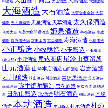
大山甚七商店
大島酒造
和酒造
大山酒造
大浦酒造
大海酒造
大石酒造
大賀合名会社
大賀
太久保酒造
天星酒造
天草酒造
酒造
天の川酒造
姫泉酒造
奄美大島
奄美大島開運酒造
宇都酒造
宗政
寿海酒造
酒造
宮原酒造場
宮田本店
宮里酒造
小松酒造
小正醸造
小牧醸造
小玉醸造
小玉醸造
尾鈴山蒸留所
尾込商店
小鹿酒造
(鹿児島)
山元酒造
岩倉酒造
山崎本店酒造
山田酒造
岩川醸造
常徳屋酒造
崎山酒造
川越酒造
常楽酒造
弥生焼酎醸造
忠孝酒造
幸蔵酒造
恒松酒造
新納酒
日當山醸造
明石酒造
旭酒造
木場
造
朝日酒造
本坊酒造
杜の
酒造
村尾酒造
本田商店