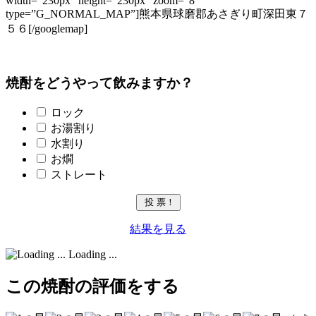
width=”230px” height=”230px” zoom=”8″
type=”G_NORMAL_MAP”]熊本県球磨郡あさぎり町深田東７
５６[/googlemap]
焼酎をどうやって飲みますか？
ロック
お湯割り
水割り
お燗
ストレート
結果を見る
Loading ...
この焼酎の評価をする