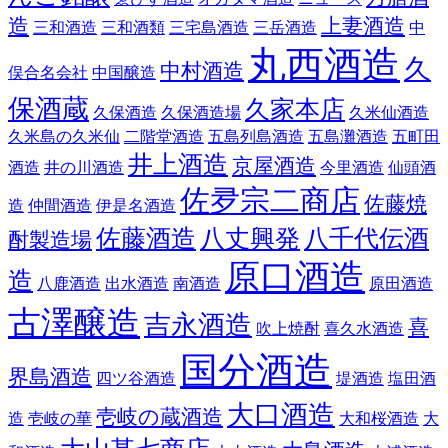
造
上妻酒造
三和酒造
三和酒類
三宅島酒造
三岳酒造
中
丸西酒造
久
中村酒造
俣合名会社
中国醸造
保酒蔵
久家本店
久保酒造
久保酒造場
久米仙酒造
久米島の久米仙
二階堂酒造
五島列島酒造
五島灘酒造
五町田
井上酒造
京屋酒造
酒造
井の川酒造
今里酒造
仙頭酒
佐夛宗二商店
佐藤焼
造
仲間酒造
伊是名酒造
佐藤酒造
八丈興発
八千代伝酒
酎製造場
原口酒造
造
八鹿酒造
出水酒造
南酒造
原田酒造
古澤醸造
吉永酒造
喜
吹上焼酎
喜久水酒造
国分酒造
界島酒造
四ツ谷酒造
堤酒造
塩田酒
大口酒造
壱岐の蔵酒造
造
壱岐の華
大和桜酒造
大