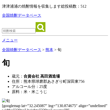
津津浦浦の焼酎情報を収集します
総投稿数：512
全国焼酎データベース
メニュー
全国焼酎データベース
>
熊本
> 旬
旬
蔵元：
合資会社 高田酒造場
住所：熊本県球磨郡あさぎり町深田東756
アルコール分：25度
原料：米・米こうじ
[googlemap lat=”32.245087″ lng=”130.874675″ align=”undefined”