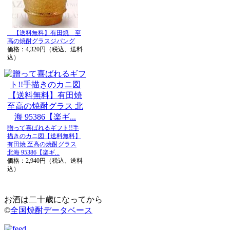
【送料無料】有田焼 至
高の焼酎グラスジパング
価格：4,320円（税込、送料
込）
贈って喜ばれるギフト!!手
描きのカニ図【送料無料】
有田焼 至高の焼酎グラス
北海 95386【楽ギ...
価格：2,940円（税込、送料
込）
お酒は二十歳になってから
©
全国焼酎データベース