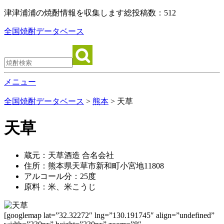
津津浦浦の焼酎情報を収集します
総投稿数：512
全国焼酎データベース
メニュー
全国焼酎データベース
>
熊本
> 天草
天草
蔵元：天草酒造 合名会社
住所：熊本県天草市新和町小宮地11808
アルコール分：25度
原料：米、米こうじ
[googlemap lat=”32.32272″ lng=”130.191745″ align=”undefined”