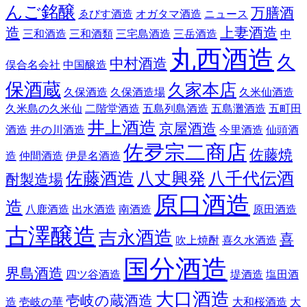
んご銘醸
万膳酒
ゑびす酒造
オガタマ酒造
ニュース
造
上妻酒造
三和酒造
三和酒類
三宅島酒造
三岳酒造
中
丸西酒造
久
中村酒造
俣合名会社
中国醸造
保酒蔵
久家本店
久保酒造
久保酒造場
久米仙酒造
久米島の久米仙
二階堂酒造
五島列島酒造
五島灘酒造
五町田
井上酒造
京屋酒造
酒造
井の川酒造
今里酒造
仙頭酒
佐夛宗二商店
佐藤焼
造
仲間酒造
伊是名酒造
佐藤酒造
八丈興発
八千代伝酒
酎製造場
原口酒造
造
八鹿酒造
出水酒造
南酒造
原田酒造
古澤醸造
吉永酒造
喜
吹上焼酎
喜久水酒造
国分酒造
界島酒造
四ツ谷酒造
堤酒造
塩田酒
大口酒造
壱岐の蔵酒造
造
壱岐の華
大和桜酒造
大