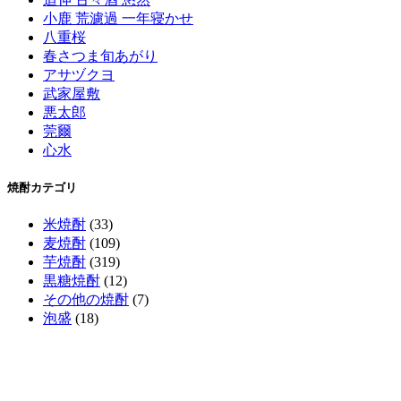
小鹿 荒濾過 一年寝かせ
八重桜
春さつま旬あがり
アサヅクヨ
武家屋敷
悪太郎
莞爾
心水
焼酎カテゴリ
米焼酎
(33)
麦焼酎
(109)
芋焼酎
(319)
黒糖焼酎
(12)
その他の焼酎
(7)
泡盛
(18)