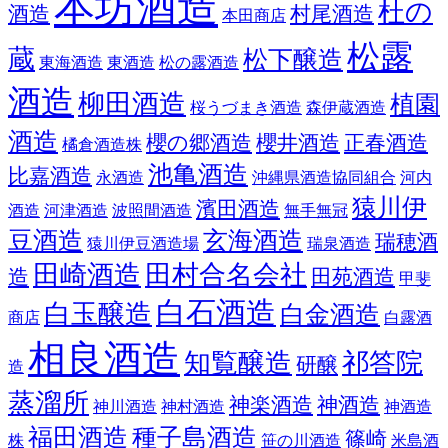
本坊酒造
杜の
酒造
村尾酒造
本田商店
松露
蔵
松下醸造
東海酒造
東酒造
松の露酒造
酒造
柳田酒造
植園
桜うづまき酒造
森伊蔵酒造
酒造
櫻の郷酒造
櫻井酒造
正春酒造
橘倉酒造株
池亀酒造
比嘉酒造
永酒造
沖縄県酒造協同組合
河内
猿川伊
濱田酒造
酒造
河津酒造
波照間酒造
無手無冠
豆酒造
玄海酒造
瑞穂酒
猿川伊豆酒造場
瑞泉酒造
田崎酒造
田村合名会社
造
田苑酒造
甲斐
白石酒造
白玉醸造
白金酒造
商店
白露酒
相良酒造
知覧醸造
祁答院
研醸
造
蒸溜所
神楽酒造
神酒造
神川酒造
神村酒造
神酒造
福田酒造
種子島酒造
篠崎
株
笹の川酒造
米島酒