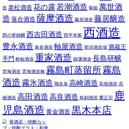
若潮酒造
萬世酒
花の露
老松酒造
造
菊姫
薩摩酒造
造
藤居醸造
落合酒造
藤居酒造
西酒造
西吉田酒造
西の誉銘醸
西平本家
豊永酒造
軸屋酒造
酒蔵王
車多酒造
那須酒造場
重家酒造
長島研醸
手門
酔鯨酒造
錦灘酒造
霧島町蒸留所
霧島
雲海酒造
雲海酒造株
酒造
霧氷酒造
高崎酒造
飛良泉
高嶺酒造
高
鹿
高田酒造
高良酒造
橋酒造
鳥飼酒造
鷹正宗
児島酒造
黒木本店
黄金酒造