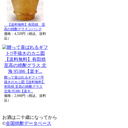
【送料無料】有田焼 至
高の焼酎グラスジパング
価格：4,320円（税込、送料
込）
贈って喜ばれるギフト!!手
描きのカニ図【送料無料】
有田焼 至高の焼酎グラス
北海 95386【楽ギ...
価格：2,940円（税込、送料
込）
お酒は二十歳になってから
©
全国焼酎データベース