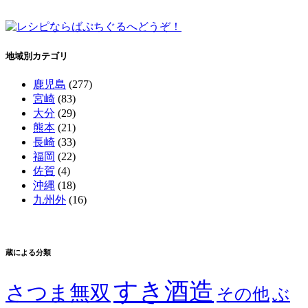
地域別カテゴリ
鹿児島
(277)
宮崎
(83)
大分
(29)
熊本
(21)
長崎
(33)
福岡
(22)
佐賀
(4)
沖縄
(18)
九州外
(16)
蔵による分類
すき酒造
さつま無双
その他
ぶ