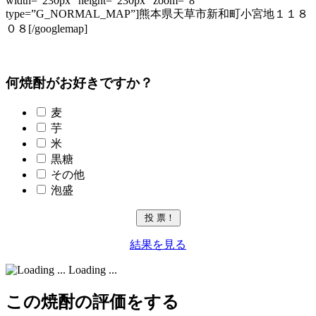
width=”230px” height=”230px” zoom=”8″
type=”G_NORMAL_MAP”]熊本県天草市新和町小宮地１１８
０８[/googlemap]
何焼酎がお好きですか？
麦
芋
米
黒糖
その他
泡盛
結果を見る
Loading ...
この焼酎の評価をする