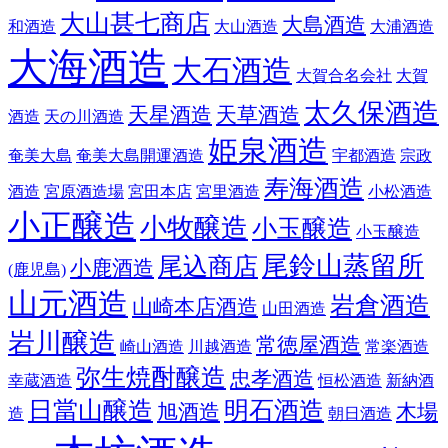
大山甚七商店
大島酒造
和酒造
大山酒造
大浦酒造
大海酒造
大石酒造
大賀合名会社
大賀
太久保酒造
天星酒造
天草酒造
酒造
天の川酒造
姫泉酒造
奄美大島
奄美大島開運酒造
宇都酒造
宗政
寿海酒造
酒造
宮原酒造場
宮田本店
宮里酒造
小松酒造
小正醸造
小牧醸造
小玉醸造
小玉醸造
尾鈴山蒸留所
尾込商店
小鹿酒造
(鹿児島)
山元酒造
岩倉酒造
山崎本店酒造
山田酒造
岩川醸造
常徳屋酒造
崎山酒造
川越酒造
常楽酒造
弥生焼酎醸造
忠孝酒造
幸蔵酒造
恒松酒造
新納酒
日當山醸造
明石酒造
旭酒造
木場
造
朝日酒造